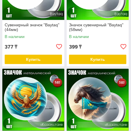
Сувенирный значок "Baytaq"
Значок сувенирный "Baytaq"
(44мм)
(58мм)
В наличии
В наличии
377
399
₸
₸
Купить
Купить