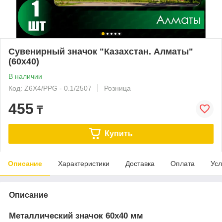
Сувенирный значок "Казахстан. Алматы"
(60х40)
В наличии
Код: Z6X4/PPG - 0.1/2507
Розница
455
₸
Купить
Описание
Характеристики
Доставка
Оплата
Усл
Описание
Металлический значок 60х40 мм