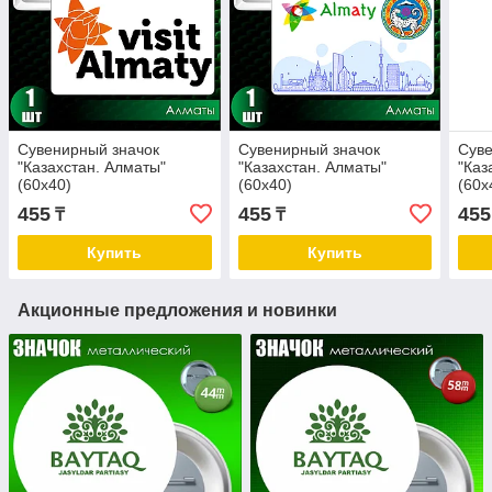
Сувенирный значок
Сувенирный значок
Суве
"Казахстан. Алматы"
"Казахстан. Алматы"
"Каз
(60х40)
(60х40)
(60х
455
455
455
₸
₸
Купить
Купить
Акционные предложения и новинки