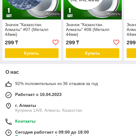
Значок "Казахстан.
Значок "Казахстан.
Знач
Алматы" #07 (Металл
Алматы" #08 (Металл
Алма
44мм)
44мм)
44м
299
299
299
₸
₸
Купить
Купить
О нас
92% положительных из 36 отзывов за год
Работает с 10.04.2023
г. Алматы
Куприна 1A/8, Алматы, Казахстан
Контакты
Сегодня работает с 09:00 до 18:00