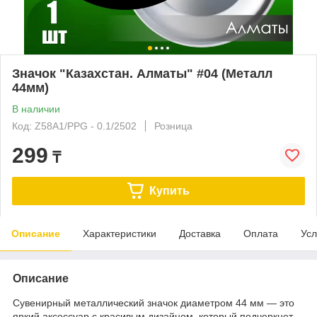
Значок "Казахстан. Алматы" #04 (Металл
44мм)
В наличии
Код: Z58A1/PPG - 0.1/2502
Розница
299
₸
Купить
Описание
Характеристики
Доставка
Оплата
Усл
Описание
Сувенирный металлический значок диаметром 44 мм — это
яркий аксессуар с красивым дизайном, который подчеркнет