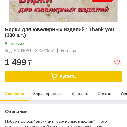
Бирки для ювелирных изделий "Thank you"
(100 шт.)
В наличии
Код: KNB/PPG - X.XX/2507
Розница
1 499
₸
Купить
Описание
Характеристики
Доставка
Оплата
Усл
Описание
Набор наклеек "Бирки для ювелирных изделий" — это
стильный и практичный аксессуар для оформления