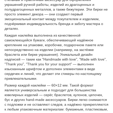
украшений ручной работы, изделий из драгоценных и
полудрагоценных металлов, а также бижутерии. Эти бирки не
просто элемент декора — они создают первый
эмоциональный контакт между покупателем и изделием,
подчёркивая индивидуальность бренда и заботу мастера о
деталях.
Каждая наклейка выполнена из качественной
самоклеющейся бумаги, обеспечивающей надёжное
крепление на упаковке, коробочке, подарочном пакете или
непосредственно на изделии (например, на застёжке
браслета или бирке украшения). Уникальный дизайн
надписей — такие как "Handmade with love", "Made with love",
"Thank you", "Thank you for your support" — выполнен
изысканным шрифтом и дополнен элементами в виде
сердечек и линий, что делает эти стикеры по-настоящему
привлекательными.
Размер каждой наклейки — 60×12 мм. Такой формат
является универсальным и подходит для большинства
ювелирных изделий — серёг, браслетов, кулонов, цепочек,
бус и других hand-made аксессуаров. Бирки легко снимаются
с подложки и не оставляют следов, а надёжно прикрепляются
к любым упаковочным материалам: бумажным, пластиковым,