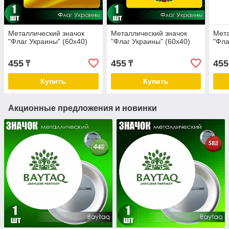
Металлический значок
Металлический значок
Мета
"Флаг Украины" (60x40)
"Флаг Украины" (60x40)
"Фла
455
455
455
₸
₸
Купить
Купить
Акционные предложения и новинки