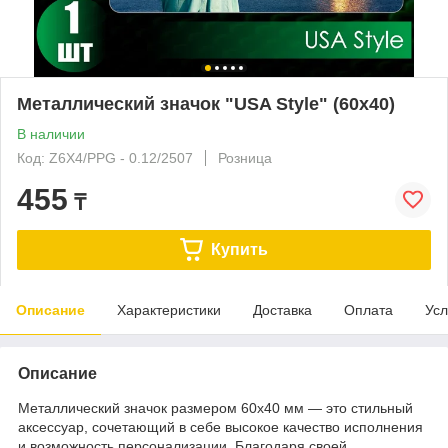
Металлический значок "USA Style" (60x40)
В наличии
Код: Z6X4/PPG - 0.12/2507
Розница
455
₸
Купить
Описание
Характеристики
Доставка
Оплата
Усл
Описание
Металлический значок размером 60x40 мм — это стильный
аксессуар, сочетающий в себе высокое качество исполнения
и возможность персонализации. Благодаря своей