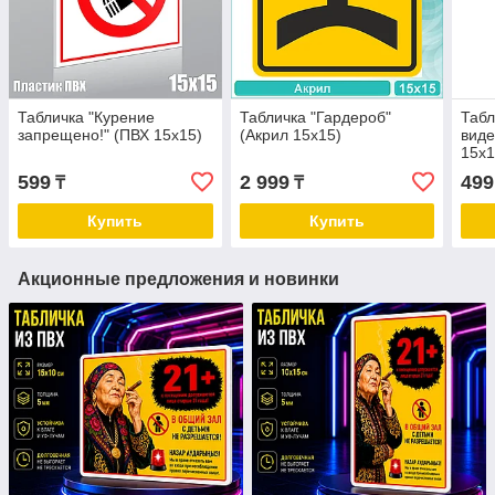
Табличка "Курение
Табличка "Гардероб"
Табл
запрещено!" (ПВХ 15х15)
(Акрил 15x15)
вид
15х1
599
2 999
499
₸
₸
Купить
Купить
Акционные предложения и новинки