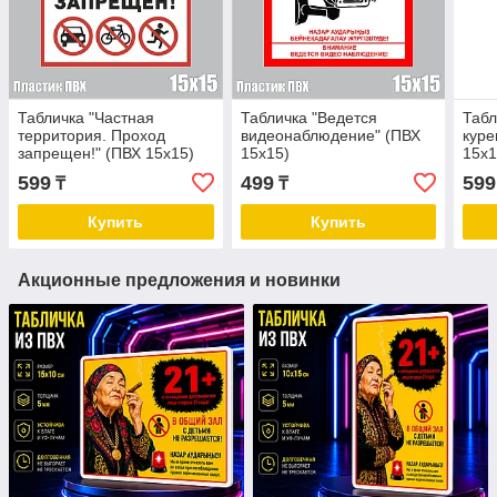
Табличка "Частная
Табличка "Ведется
Табл
территория. Проход
видеонаблюдение" (ПВХ
куре
запрещен!" (ПВХ 15х15)
15х15)
15х1
599
499
599
₸
₸
Купить
Купить
Акционные предложения и новинки