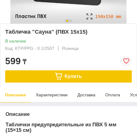
Табличка "Сауна" (ПВХ 15х15)
В наличии
Код: KTP/PPG - 0.1/2507
Розница
599
₸
Купить
Описание
Характеристики
Доставка
Оплата
Усл
Описание
Таблички предупредительные из ПВХ 5 мм
(15×15 см)