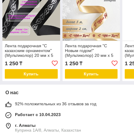
Лента подарочная "С
Лента подарочная "С
Лент
казахским орнаментом"
Новым годом!"
каза
(Мультиколор) 20 мм х 5
(Мультиколор) 20 мм х 5
(Мул
метров
метров
мет
1 250
1 250
1 2
₸
₸
Купить
Купить
О нас
92% положительных из 36 отзывов за год
Работает с 10.04.2023
г. Алматы
Куприна 1A/8, Алматы, Казахстан