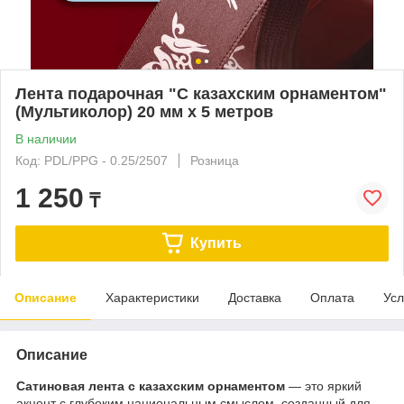
Лента подарочная "С казахским орнаментом"
(Мультиколор) 20 мм х 5 метров
В наличии
Код: PDL/PPG - 0.25/2507
Розница
1 250
₸
Купить
Описание
Характеристики
Доставка
Оплата
Усл
Описание
Сатиновая лента с казахским орнаментом
— это яркий
акцент с глубоким национальным смыслом, созданный для