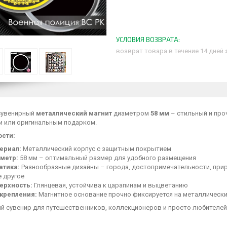
возврат товара в течение 14 дней
сувенирный
металлический магнит
диаметром
58 мм
– стильный и про
и или оригинальным подарком.
сти:
ериал:
Металлический корпус с защитным покрытием
метр:
58 мм – оптимальный размер для удобного размещения
атика:
Разнообразные дизайны – города, достопримечательности, природ
е другое
ерхность:
Глянцевая, устойчива к царапинам и выцветанию
 крепления:
Магнитное основание прочно фиксируется на металлически
й сувенир для путешественников, коллекционеров и просто любителей