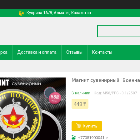
Куприна 1A/8, Алматы, Казахстан
арка
Доставка и оплата
Отзывы
Контакты
Магнит сувенирный "Военна
В наличии
Код:
M58/PPG - 0.1/2507
449 ₸
Купить
+77051900041