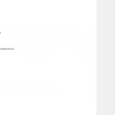
t
венирный