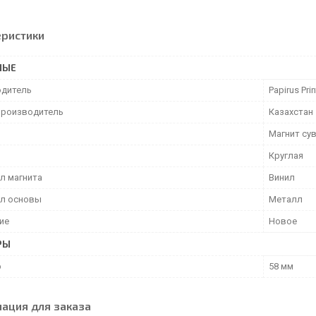
еристики
НЫЕ
дитель
Papirus Prin
производитель
Казахстан
Магнит су
Круглая
л магнита
Винил
л основы
Металл
ие
Новое
РЫ
р
58 мм
ация для заказа