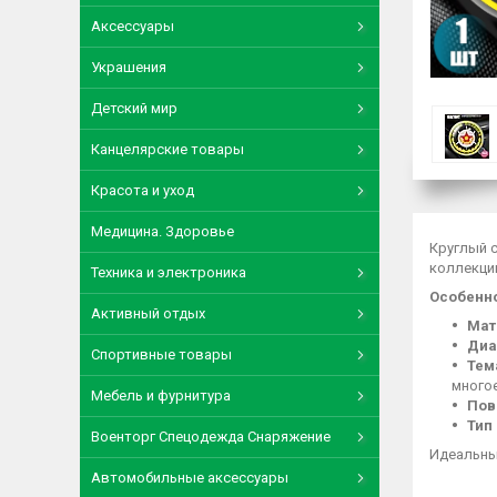
Аксессуары
Украшения
Детский мир
Канцелярские товары
Красота и уход
Медицина. Здоровье
Круглый 
коллекци
Техника и электроника
Особенно
Активный отдых
Мат
Диа
Спортивные товары
Тем
много
Мебель и фурнитура
Пов
Тип
Военторг Спецодежда Снаряжение
Идеальны
Автомобильные аксессуары