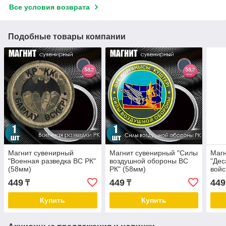
Все условия возврата
Подобные товары компании
Магнит сувенирный
Магнит сувенирный "Силы
Магн
"Военная разведка ВС РК"
воздушной обороны ВС
"Де
(58мм)
РК" (58мм)
войс
449
449
449
₸
₸
Купить
Купить