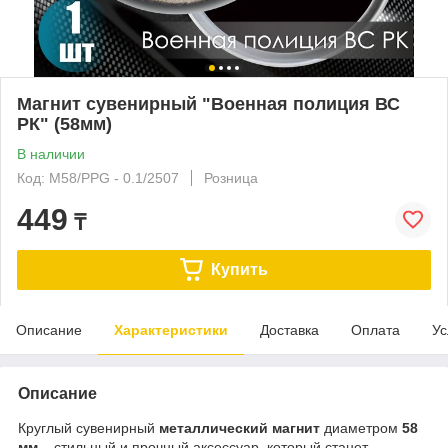
Магнит сувенирный "Военная полиция ВС
РК" (58мм)
В наличии
Код: M58/PPG - 0.1/2507
Розница
449
₸
Купить
Описание
Характеристики
Доставка
Оплата
Ус
Описание
Круглый сувенирный
металлический магнит
диаметром
58
мм
– стильный и прочный аксессуар, который станет