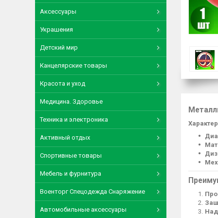
Аксессуары
Украшения
Детский мир
Канцелярские товары
Красота и уход
Медицина. Здоровье
Металл
Техника и электроника
Характер
Диа
Активный отдых
Мат
Диз
Спортивные товары
Мех
Мебель и фурнитура
Преиму
Военторг Спецодежда Снаряжение
Про
Защ
Автомобильные аксессуары
Над