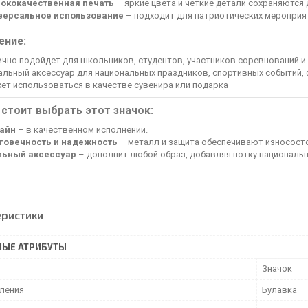
ококачественная печать
– яркие цвета и четкие детали сохраняются 
версальное использование
– подходит для патриотических мероприят
ение:
ично подойдет для школьников, студентов, участников соревнований и
альный аксессуар для национальных праздников, спортивных событий,
ет использоваться в качестве сувенира или подарка
стоит выбрать этот значок:
айн
– в качественном исполнении.
говечность и надежность
– металл и защита обеспечивают износост
льный аксессуар
– дополнит любой образ, добавляя нотку национальн
еристики
НЫЕ АТРИБУТЫ
Значок
пления
Булавка