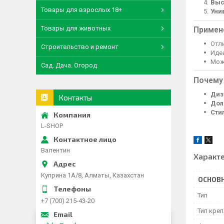
Выс
Товары для взрослых 18+
Уни
Товары для животных
Примен
Отл
Строительство и ремонт
Иде
Мож
Сад. Дача. Огород
Почему 
Диз
Контакты
Дол
Сти
L-SHOP
Валентин
Характ
Куприна 1A/8, Алматы, Казахстан
ОСНОВ
Тип
+7 (700) 215-43-20
Тип кре