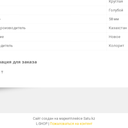
Круглая
Голубой
р
58 мм
производитель
Казахстан
ие
Новое
дитель
Колорит
ация для заказа
 ₸
Сайт создан на маркетплейсе
Satu.kz
L-SHOP |
Пожаловаться на контент