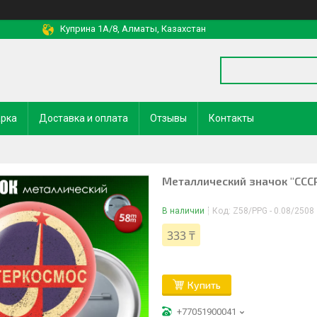
Куприна 1A/8, Алматы, Казахстан
арка
Доставка и оплата
Отзывы
Контакты
Металлический значок "CСС
В наличии
Код:
Z58/PPG - 0.08/2508
333 ₸
Купить
+77051900041