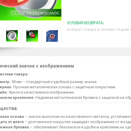
возврат товара в течение 14 дней
ический значок с изображением
истики товара:
метр:
58 мм – стандартный и удобный размер значка.
ериал:
Прочная металлическая основа с защитным покрытием.
айн:
Яркое и качественное изображение.
анизм крепления:
Надежная металлическая булавка с защелкой на об
щества:
чная основа
– значок выполнен из качественного металла, устойчиво
ита от влаги
– долговечное покрытие защищает изображение от возде
ежная булавка
– обеспечивает безопасное и удобное крепление на оде