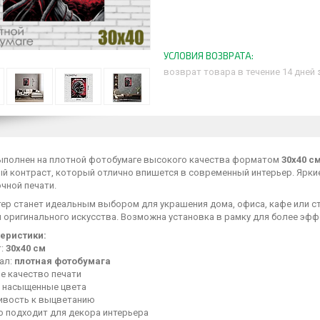
возврат товара в течение 14 дней
ыполнен на плотной фотобумаге высокого качества форматом
30х40 с
й контраст, который отлично впишется в современный интерьер. Ярки
чной печати.
тер станет идеальным выбором для украшения дома, офиса, кафе или с
й оригинального искусства. Возможна установка в рамку для более эф
еристики:
т:
30х40 см
ал:
плотная фотобумага
е качество печати
и насыщенные цвета
ивость к выцветанию
о подходит для декора интерьера