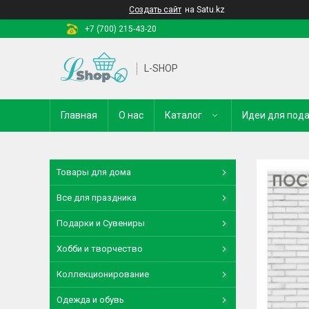
Создать сайт
на Satu.kz
+7 (700) 215-43-20
L-SHOP
Главная
О нас
Каталог
Идеи для под
Товары для дома
Все для праздника
Подарки и Сувениры
Хобби и творчество
Коллекционирование
Одежда и обувь