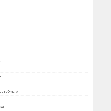
t
я
 фотобумаге
ная