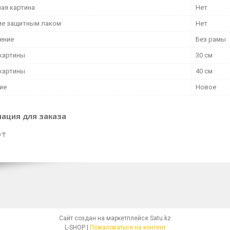
ая картина
Нет
е защитным лаком
Нет
ение
Без рамы
картины
30 см
картины
40 см
ие
Новое
ация для заказа
 ₸
Сайт создан на маркетплейсе
Satu.kz
L-SHOP |
Пожаловаться на контент