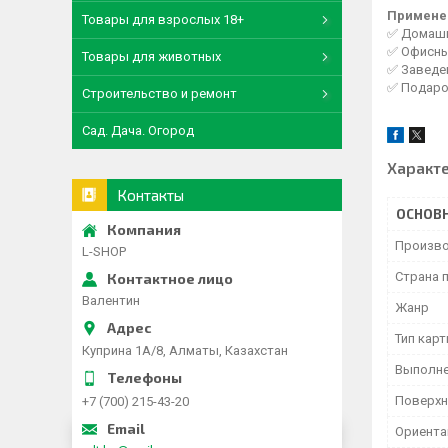
Примене
Товары для взрослых 18+
✅ Домашни
✅ Офисны
Товары для животных
✅ Заведен
✅ Подаро
Строительство и ремонт
Сад. Дача. Огород
Характ
Контакты
ОСНОВ
Произво
L-SHOP
Страна 
Валентин
Жанр
Тип кар
Куприна 1A/8, Алматы, Казахстан
Выполн
Поверхн
+7 (700) 215-43-20
Ориента