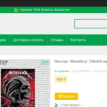
Куприна 1A/8, Алматы, Казахстан
арка
Доставка и оплата
Отзывы
Контакты
Постер "Metallica" (30х40 
В наличии
Код:
HDP/PPG - 0.06/2508
999 ₸
Купить
+77051900041