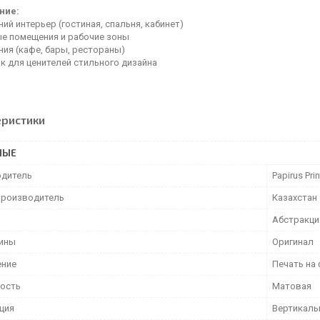
ние:
й интерьер (гостиная, спальня, кабинет)
е помещения и рабочие зоны
ия (кафе, бары, рестораны)
к для ценителей стильного дизайна
еристики
НЫЕ
дитель
Papirus Prin
производитель
Казахстан
Абстракци
тины
Оригинал
ение
Печать на
ость
Матовая
ция
Вертикаль