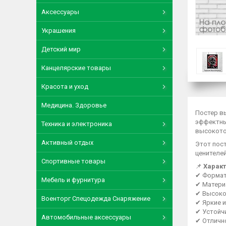
Аксессуары
Украшения
Детский мир
Канцелярские товары
Красота и уход
Медицина. Здоровье
Постер в
эффектны
Техника и электроника
высокото
Активный отдых
Этот пос
ценителе
Спортивные товары
📌
Характ
✔ Форма
Мебель и фурнитура
✔ Матери
✔ Высоко
Военторг Спецодежда Снаряжение
✔ Яркие 
✔ Устойч
Автомобильные аксессуары
✔ Отличн