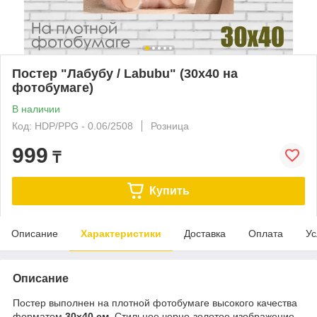
Постер "Лабубу / Labubu" (30х40 на
фотобумаге)
В наличии
Код: HDP/PPG - 0.06/2508
Розница
999
₸
Купить
Описание
Характеристики
Доставка
Оплата
Ус
Описание
Постер выполнен на плотной фотобумаге высокого качества
форматом
30х40 см
. Стильное черно-золотое изображение