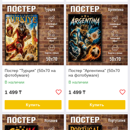
Постер "Турция" (50х70 на
Постер "Аргентина" (50х70
фотобумаге)
на фотобумаге)
В наличии
В наличии
1 499
1 499
₸
₸
Купить
Купить