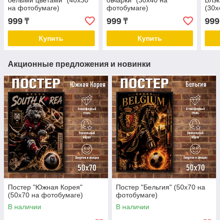
белыми цветами" (40х30
овчарки" (30х40 на
Блэк
на фотобумаге)
фотобумаге)
(30х
999
999
999
₸
₸
Купить
Купить
Акционные предложения и новинки
Постер "Южная Корея"
Постер "Бельгия" (50х70 на
(50х70 на фотобумаге)
фотобумаге)
В наличии
В наличии