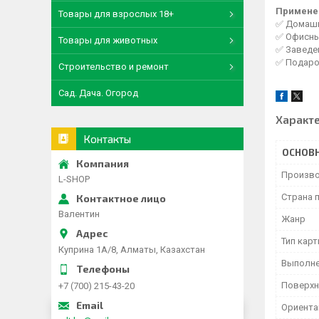
Примене
Товары для взрослых 18+
✅ Домашни
✅ Офисны
Товары для животных
✅ Заведен
✅ Подаро
Строительство и ремонт
Сад. Дача. Огород
Характ
Контакты
ОСНОВ
Произво
L-SHOP
Страна 
Валентин
Жанр
Тип кар
Куприна 1A/8, Алматы, Казахстан
Выполн
Поверхн
+7 (700) 215-43-20
Ориента