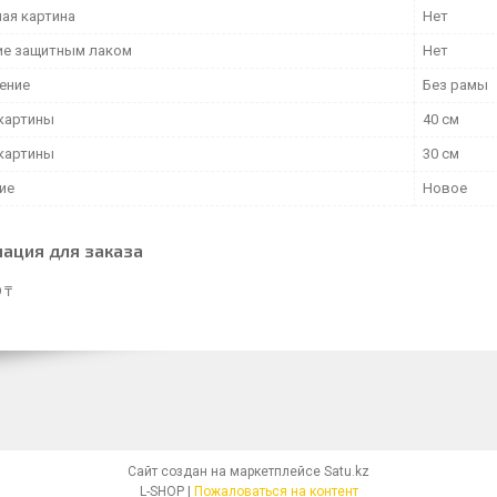
ая картина
Нет
е защитным лаком
Нет
ение
Без рамы
картины
40 см
картины
30 см
ие
Новое
ация для заказа
 ₸
Сайт создан на маркетплейсе
Satu.kz
L-SHOP |
Пожаловаться на контент