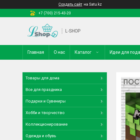
Создать сайт
на Satu.kz
+7 (700) 215-43-20
L-SHOP
Главная
О нас
Каталог
Идеи для под
Товары для дома
Все для праздника
Подарки и Сувениры
Хобби и творчество
Коллекционирование
Одежда и обувь