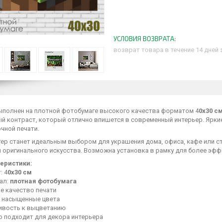
возврат товара в течение 14 дней
ыполнен на плотной фотобумаге высокого качества форматом 4
0х30 с
й контраст, который отлично впишется в современный интерьер. Ярки
чной печати.
тер станет идеальным выбором для украшения дома, офиса, кафе или с
й оригинального искусства. Возможна установка в рамку для более эф
еристики:
: 4
0х30 см
ал:
плотная фотобумага
е качество печати
и насыщенные цвета
ивость к выцветанию
о подходит для декора интерьера