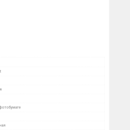
t
я
 фотобумаге
ная