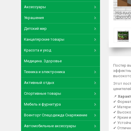
Аксессуары
Украшения
Детский мир
Канцелярские товары
Красота и уход
Медицина. Здоровье
Постер в
эффектны
Техника и электроника
высокото
Активный отдых
Этот пос
ценителе
Спортивные товары
📌
Характ
✔ Формат
Мебель и фурнитура
✔ Матери
✔ Высоко
Военторг Спецодежда Снаряжение
✔ Яркие 
✔ Устойч
Автомобильные аксессуары
✔ Отличн