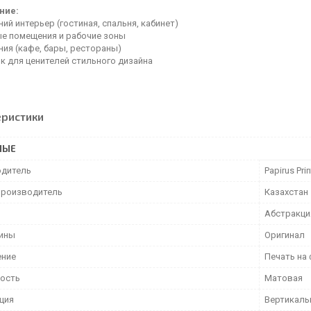
ние:
й интерьер (гостиная, спальня, кабинет)
е помещения и рабочие зоны
ия (кафе, бары, рестораны)
к для ценителей стильного дизайна
еристики
НЫЕ
дитель
Papirus Prin
производитель
Казахстан
Абстракци
тины
Оригинал
ение
Печать на
ость
Матовая
ция
Вертикаль