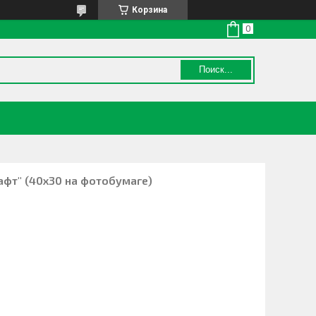
Корзина
Поиск...
афт" (40х30 на фотобумаге)