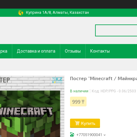
Куприна 1A/8, Алматы, Казахстан
арка
Доставка и оплата
Отзывы
Контакты
Постер "Minecraft / Майнкр
В наличии
Код:
HDP/PPG - 0.06/2503
999 ₸
Купить
+77051900041