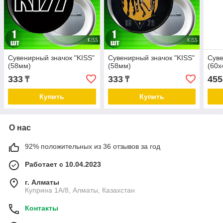
Сувенирный значок "KISS"
Сувенирный значок "KISS"
Суве
(58мм)
(58мм)
(60х
333
333
455
₸
₸
Купить
Купить
О нас
92% положительных из 36 отзывов за год
Работает с 10.04.2023
г. Алматы
Куприна 1A/8, Алматы, Казахстан
Контакты