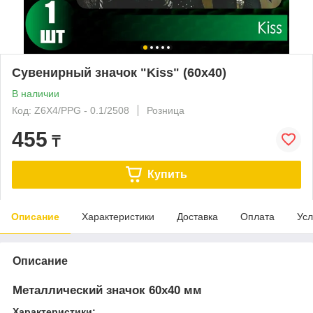
Сувенирный значок "Kiss" (60х40)
В наличии
Код: Z6X4/PPG - 0.1/2508
Розница
455
₸
Купить
Описание
Характеристики
Доставка
Оплата
Усл
Описание
Металлический значок 60х40 мм
Характеристики: