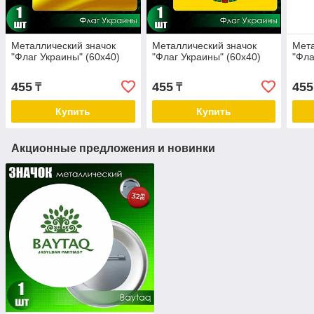
Металлический значок
Металлический значок
Мета
"Флаг Украины" (60x40)
"Флаг Украины" (60x40)
"Фла
455
455
455
₸
₸
Купить
Купить
Акционные предложения и новинки