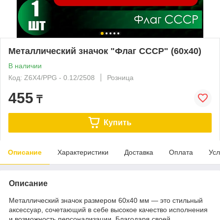
Металлический значок "Флаг СССР" (60x40)
В наличии
Код: Z6X4/PPG - 0.12/2508
Розница
455
₸
Купить
Описание
Характеристики
Доставка
Оплата
Усл
Описание
Металлический значок размером 60x40 мм — это стильный
аксессуар, сочетающий в себе высокое качество исполнения
и возможность персонализации. Благодаря своей