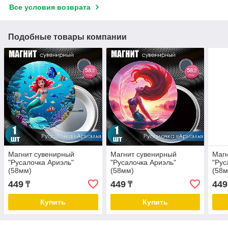
Все условия возврата
Подобные товары компании
Магнит сувенирный
Магнит сувенирный
Магн
"Русалочка Ариэль"
"Русалочка Ариэль"
"Рус
(58мм)
(58мм)
(58м
449
449
449
₸
₸
Купить
Купить