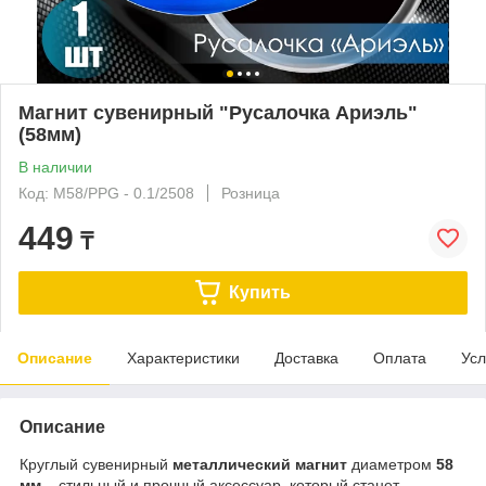
Магнит сувенирный "Русалочка Ариэль"
(58мм)
В наличии
Код: M58/PPG - 0.1/2508
Розница
449
₸
Купить
Описание
Характеристики
Доставка
Оплата
Усл
Описание
Круглый сувенирный
металлический магнит
диаметром
58
мм
– стильный и прочный аксессуар, который станет