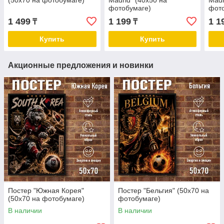
(50х70 на фотобумаге)
Madrid" (40х50 на
Madr
фотобумаге)
фот
1 499
1 199
1 1
₸
₸
Купить
Купить
Акционные предложения и новинки
Постер "Южная Корея"
Постер "Бельгия" (50х70 на
(50х70 на фотобумаге)
фотобумаге)
В наличии
В наличии