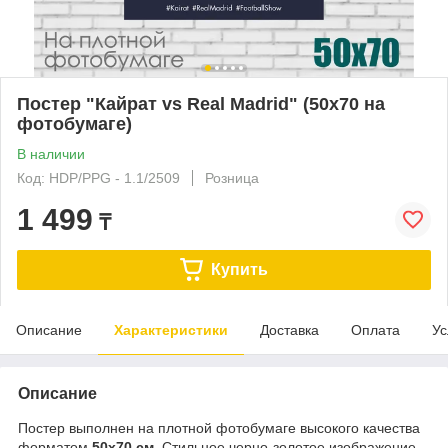
Постер "Кайрат vs Real Madrid" (50х70 на
фотобумаге)
В наличии
Код: HDP/PPG - 1.1/2509
Розница
1 499
₸
Купить
Описание
Характеристики
Доставка
Оплата
Ус
Описание
Постер выполнен на плотной фотобумаге высокого качества
форматом
50х70 см
. Стильное черно-золотое изображение