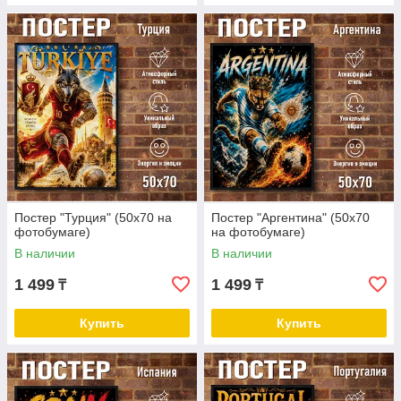
Постер "Турция" (50х70 на
Постер "Аргентина" (50х70
фотобумаге)
на фотобумаге)
В наличии
В наличии
1 499
1 499
₸
₸
Купить
Купить