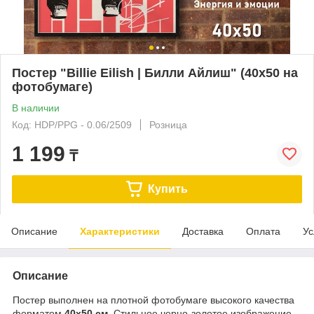
Постер "Billie Eilish | Билли Айлиш" (40х50 на
фотобумаге)
В наличии
Код: HDP/PPG - 0.06/2509
Розница
1 199
₸
Купить
Описание
Характеристики
Доставка
Оплата
Ус
Описание
Постер выполнен на плотной фотобумаге высокого качества
форматом
40х50 см
. Стильное черно-золотое изображение