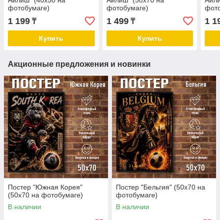
Айлиш" (40х50 на
Айлиш" (50х70 на
Айли
фотобумаге)
фотобумаге)
фот
1 199
1 499
1 1
₸
₸
Купить
Купить
Акционные предложения и новинки
Постер "Южная Корея"
Постер "Бельгия" (50х70 на
(50х70 на фотобумаге)
фотобумаге)
В наличии
В наличии