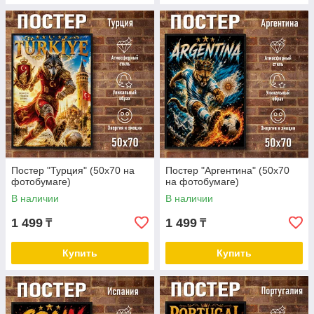
Постер "Турция" (50х70 на
Постер "Аргентина" (50х70
фотобумаге)
на фотобумаге)
В наличии
В наличии
1 499
1 499
₸
₸
Купить
Купить