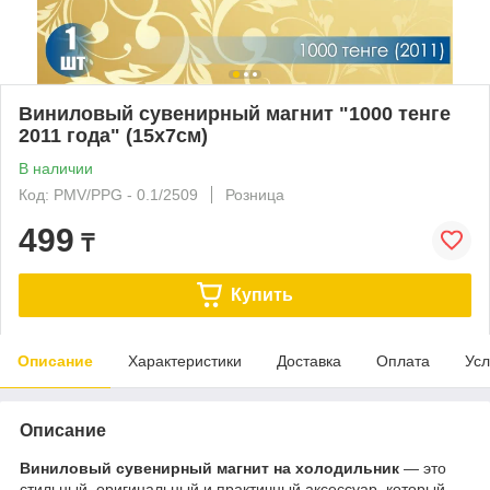
Виниловый сувенирный магнит "1000 тенге
2011 года" (15х7см)
В наличии
Код: PMV/PPG - 0.1/2509
Розница
499
₸
Купить
Описание
Характеристики
Доставка
Оплата
Усл
Описание
Виниловый сувенирный магнит на холодильник
— это
стильный, оригинальный и практичный аксессуар, который