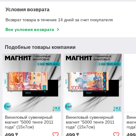
Условия возврата
Возврат товара в течение 14 дней за счет покупателя
Все условия возврата
Подобные товары компании
Виниловый сувенирный
Виниловый сувенирный
Вин
магнит "5000 тенге 2011
магнит "5000 тенге 2011
магн
года" (15х7см)
года" (15х7см)
года
499
499
499
₸
₸