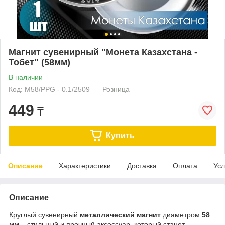
Магнит сувенирный "Монета Казахстана -
Тобет" (58мм)
В наличии
Код: M58/PPG - 0.1/2509
Розница
449
₸
Купить
Описание
Характеристики
Доставка
Оплата
Усл
Описание
Круглый сувенирный
металлический магнит
диаметром
58
мм
– стильный и прочный аксессуар, который станет