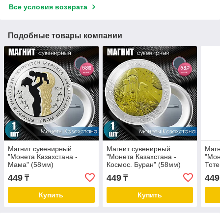
Все условия возврата
Подобные товары компании
Магнит сувенирный
Магнит сувенирный
Магн
"Монета Казахстана -
"Монета Казахстана -
"Мон
Мама" (58мм)
Космос. Буран" (58мм)
Тоте
Верб
449
449
449
₸
₸
Купить
Купить