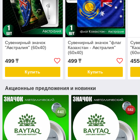
Сувенирный значок
Сувенирный значок "флаг
Суве
"Австралия" (60х40)
Казахстан - Австралия"
"Каз
(60х40)
(60х
499
499
455
₸
₸
Купить
Купить
Акционные предложения и новинки