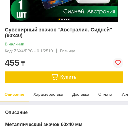
Сувенирный значок "Австралия. Сидней"
(60х40)
В наличии
Код: Z6X4/PPG - 0.1/2510
Розница
455
₸
Купить
Описание
Характеристики
Доставка
Оплата
Усл
Описание
Металлический значок 60х40 мм