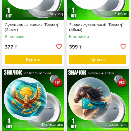
Сувенирный значок "Baytaq"
Значок сувенирный "Baytaq"
(44мм)
(58мм)
В наличии
В наличии
377
399
₸
₸
Купить
Купить