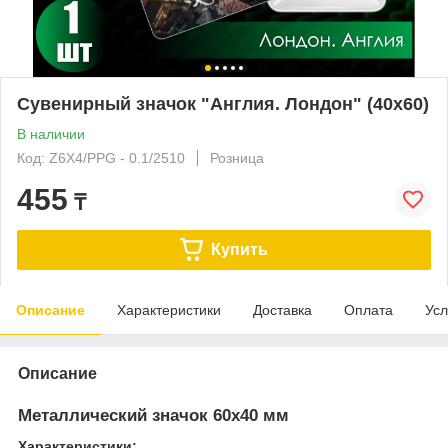
Сувенирный значок "Англия. Лондон" (40х60)
В наличии
Код: Z6X4/PPG - 0.1/2510
Розница
455
₸
Купить
Описание
Характеристики
Доставка
Оплата
Усл
Описание
Металлический значок 60х40 мм
Характеристики: