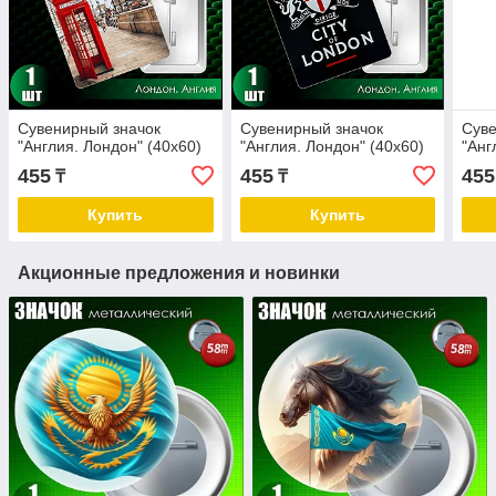
Сувенирный значок
Сувенирный значок
Суве
"Англия. Лондон" (40х60)
"Англия. Лондон" (40х60)
"Анг
455
455
455
₸
₸
Купить
Купить
Акционные предложения и новинки