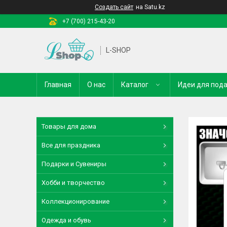
Создать сайт
на Satu.kz
+7 (700) 215-43-20
L-SHOP
Главная
О нас
Каталог
Идеи для под
Товары для дома
Все для праздника
Подарки и Сувениры
Хобби и творчество
Коллекционирование
Одежда и обувь