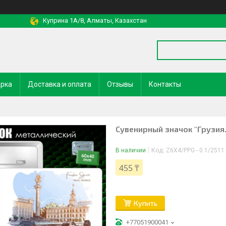
Куприна 1A/8, Алматы, Казахстан
арка
Доставка и оплата
Отзывы
Контакты
Сувенирный значок "Грузия.
В наличии
Код:
Z6X4/PPG - 0.1/2511
455 ₸
Купить
+77051900041