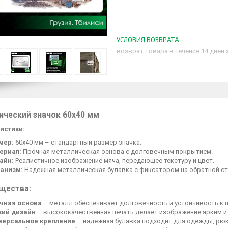
возврат товара в течение 14 дней
ический значок 60х40 мм
истики:
мер:
60х40 мм – стандартный размер значка.
ериал:
Прочная металлическая основа с долговечным покрытием.
айн:
Реалистичное изображение мяча, передающее текстуру и цвет.
анизм:
Надежная металлическая булавка с фиксатором на обратной ст
щества:
чная основа
– металл обеспечивает долговечность и устойчивость к
кий дизайн
– высококачественная печать делает изображение ярким и
версальное крепление
– надежная булавка подходит для одежды, рюк