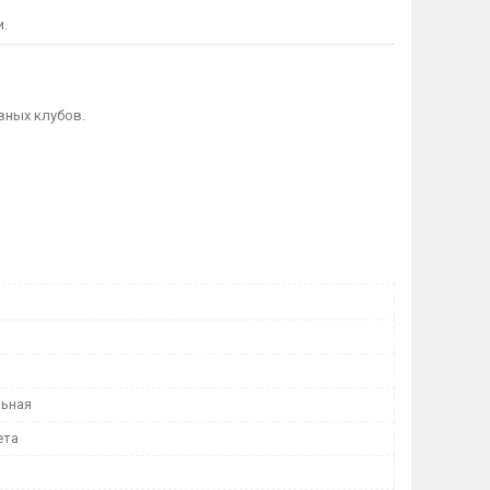
и.
вных клубов.
ьная
ета