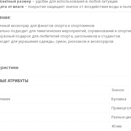
пактный размер
– удобен для использования в любой ситуации.
ита от влаги
– покрытие защищает значок от воздействия воды и пыл
ение:
ичный аксессуар для фанатов спорта и спортсменов.
ально подходит для тематических мероприятий, соревнований и спорти
красный подарок для любителей спорта, школьников и студентов.
ходит для украшения одежды, сумок, рюкзаков и аксессуаров.
еристики
НЫЕ АТРИБУТЫ
Значок
пления
Булавка
Прямоугол
Разные цв
40 мм