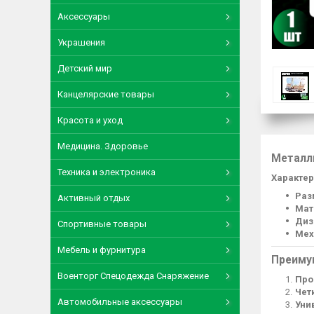
Аксессуары
Украшения
Детский мир
Канцелярские товары
Красота и уход
Медицина. Здоровье
Металл
Техника и электроника
Характер
Раз
Активный отдых
Мат
Диз
Спортивные товары
Мех
Мебель и фурнитура
Преиму
Военторг Спецодежда Снаряжение
Про
Чет
Автомобильные аксессуары
Уни