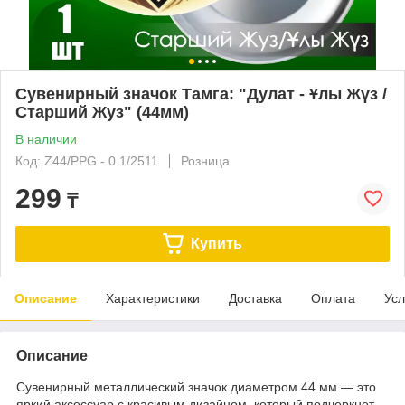
Сувенирный значок Тамга: "Дулат - Ұлы Жүз /
Старший Жуз" (44мм)
В наличии
Код: Z44/PPG - 0.1/2511
Розница
299
₸
Купить
Описание
Характеристики
Доставка
Оплата
Усл
Описание
Сувенирный металлический значок диаметром 44 мм — это
яркий аксессуар с красивым дизайном, который подчеркнет