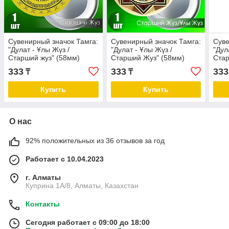
Сувенирный значок Тамга:
Сувенирный значок Тамга:
Суве
"Дулат - Ұлы Жүз /
"Дулат - Ұлы Жүз /
"Дул
Старший жуз" (58мм)
Старший Жуз" (58мм)
Стар
333
333
333
₸
₸
Купить
Купить
О нас
92% положительных из 36 отзывов за год
Работает с 10.04.2023
г. Алматы
Куприна 1A/8, Алматы, Казахстан
Контакты
Сегодня работает с 09:00 до 18:00