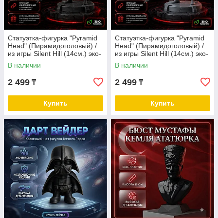
Статуэтка-фигурка "Pyramid
Статуэтка-фигурка "Pyramid
Head" (Пирамидоголовый) /
Head" (Пирамидоголовый) /
из игры Silent Hill (14см.) эко-
из игры Silent Hill (14см.) эко-
пластик
пластик
В наличии
В наличии
2 499
2 499
₸
₸
Купить
Купить