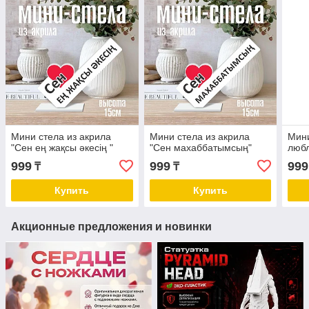
Мини стела из акрила
Мини стела из акрила
Мини
"Сен ең жақсы әкесің "
"Сен махаббатымсың"
люб
999
999
999
₸
₸
Купить
Купить
Акционные предложения и новинки