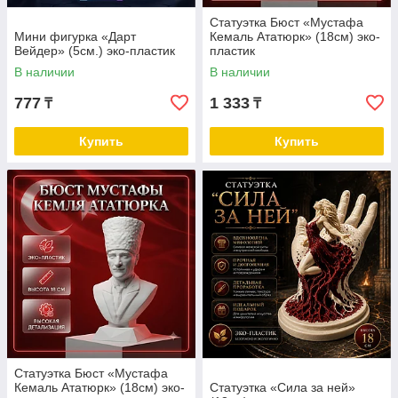
Cтатуэтка Бюст «Мустафа
Мини фигурка «Дарт
Кемаль Ататюрк» (18см) эко-
Вейдер» (5см.) эко-пластик
пластик
В наличии
В наличии
777
1 333
₸
₸
Купить
Купить
Cтатуэтка Бюст «Мустафа
Кемаль Ататюрк» (18см) эко-
Cтатуэтка «Сила за ней»