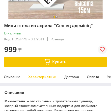
Мини стела из акрила "Сен ең әдемісің"
В наличии
Код: HDS/PPG - 0.1/2811
Розница
999
₸
Купить
Описание
Характеристики
Доставка
Оплата
Ус
Описание
Мини-стела
– это стильный и трогательный сувенир,
который станет замечательным подарком для любимого
человека на любой праздник. Изготовлена из прочного