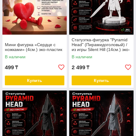
Статуэтка-фигурка "Pyramid
Мини фигурка «Сердце с
Head" (Пирамидоголовый) /
ножками» (4см.) эко-пластик
из игры Silent Hill (14см.) эко-
пластик
В наличии
В наличии
499
2 499
₸
₸
Купить
Купить