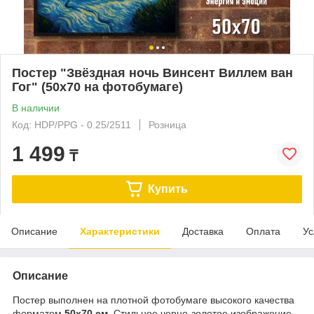
Постер "Звёздная ночь Винсент Виллем ван
Гог" (50х70 на фотобумаге)
В наличии
Код: HDP/PPG - 0.25/2511
Розница
1 499
₸
Купить
Описание
Характеристики
Доставка
Оплата
Ус
Описание
Постер выполнен на плотной фотобумаге высокого качества
форматом
50х70 см
. Стильное черно-золотое изображение