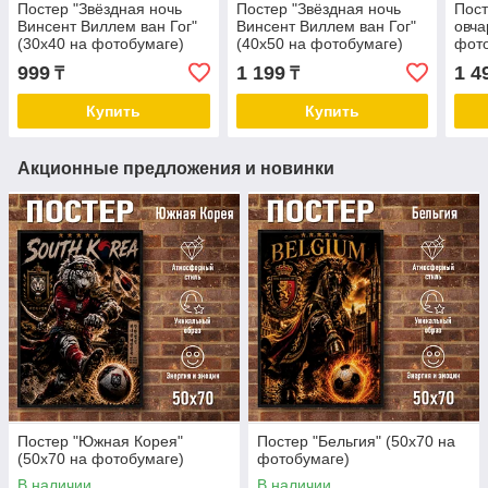
Постер "Звёздная ночь
Постер "Звёздная ночь
Пост
Винсент Виллем ван Гог"
Винсент Виллем ван Гог"
овча
(30х40 на фотобумаге)
(40х50 на фотобумаге)
фот
999
1 199
1 4
₸
₸
Купить
Купить
Акционные предложения и новинки
Постер "Южная Корея"
Постер "Бельгия" (50х70 на
(50х70 на фотобумаге)
фотобумаге)
В наличии
В наличии