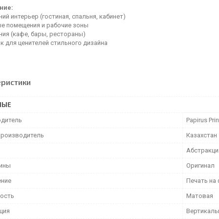
ние:
й интерьер (гостиная, спальня, кабинет)
е помещения и рабочие зоны
ия (кафе, бары, рестораны)
к для ценителей стильного дизайна
еристики
НЫЕ
дитель
Papirus Prin
производитель
Казахстан
Абстракци
тины
Оригинал
ение
Печать на
ость
Матовая
ция
Вертикаль