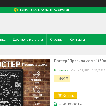
Куприна 1A/8, Алматы, Казахстан
арка
Доставка и оплата
Отзывы
Контакты
Постер "Правила дома" (50
В наличии
Код:
HDP/PPG - 0.25/2512
1 499 ₸
Купить
+77051900041