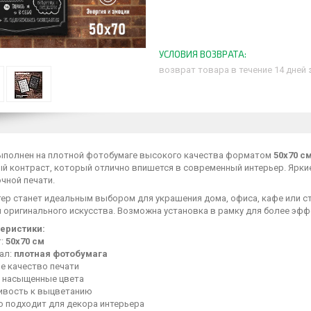
возврат товара в течение 14 дней
ыполнен на плотной фотобумаге высокого качества форматом
50х70 с
й контраст, который отлично впишется в современный интерьер. Ярки
чной печати.
тер станет идеальным выбором для украшения дома, офиса, кафе или с
й оригинального искусства. Возможна установка в рамку для более эф
еристики:
т:
50х70 см
ал:
плотная фотобумага
е качество печати
и насыщенные цвета
ивость к выцветанию
о подходит для декора интерьера