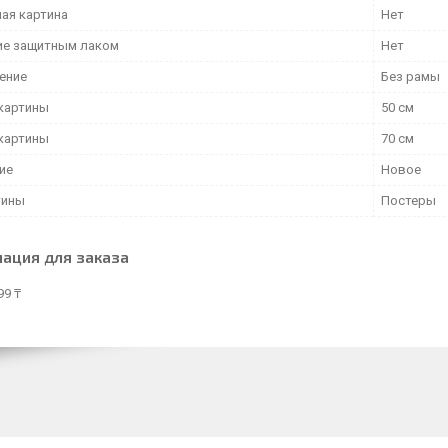
ая картина
Нет
е защитным лаком
Нет
ение
Без рамы
картины
50 см
картины
70 см
ие
Новое
тины
Постеры
ация для заказа
99 ₸