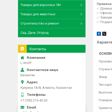
Примене
Товары для взрослых 18+
✅ Домашни
✅ Офисны
Товары для животных
✅ Заведен
✅ Подаро
Строительство и ремонт
Сад. Дача. Огород
Характ
Контакты
ОСНОВ
Произво
L-SHOP
Страна 
Валентин
Жанр
Тип кар
Куприна 1A/8, Алматы, Казахстан
Выполн
Поверхн
+7 (700) 215-43-20
Ориента