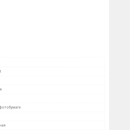
t
я
 фотобумаге
ная