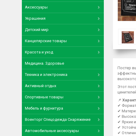
Аксессуары
Украшения
Детский мир
Канцелярские товары
Красота и уход
Медицина. Здоровье
Постер в
эффектны
Техника и электроника
высокото
Активный отдых
Этот пос
ценителе
Спортивные товары
📌
Характ
✔ Форма
Мебель и фурнитура
✔ Матери
✔ Высоко
Военторг Спецодежда Снаряжение
✔ Яркие 
✔ Устойч
Автомобильные аксессуары
✔ Отличн