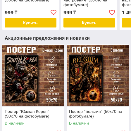
(30х40 на фотобумаге)
настроения" (30х40 на
наст
фотобумаге)
фот
999
999
1 4
₸
₸
Купить
Купить
Акционные предложения и новинки
Постер "Южная Корея"
Постер "Бельгия" (50х70 на
(50х70 на фотобумаге)
фотобумаге)
В наличии
В наличии