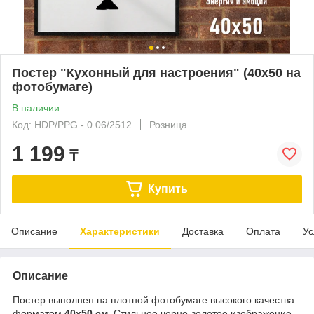
Постер "Кухонный для настроения" (40х50 на
фотобумаге)
В наличии
Код: HDP/PPG - 0.06/2512
Розница
1 199
₸
Купить
Описание
Характеристики
Доставка
Оплата
Ус
Описание
Постер выполнен на плотной фотобумаге высокого качества
форматом
40х50 см
. Стильное черно-золотое изображение