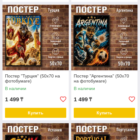
Постер "Турция" (50х70 на
Постер "Аргентина" (50х70
фотобумаге)
на фотобумаге)
В наличии
В наличии
1 499
1 499
₸
₸
Купить
Купить