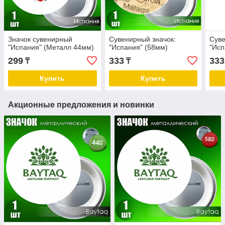
Значок сувенирный
Сувенирный значок:
Суве
"Испания" (Металл 44мм)
"Испания" (58мм)
"Исп
299
333
333
₸
₸
Купить
Купить
Акционные предложения и новинки