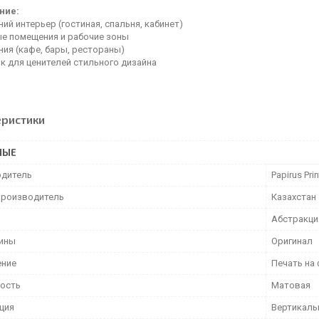
ние:
й интерьер (гостиная, спальня, кабинет)
е помещения и рабочие зоны
ия (кафе, бары, рестораны)
к для ценителей стильного дизайна
еристики
НЫЕ
дитель
Papirus Prin
производитель
Казахстан
Абстракци
тины
Оригинал
ение
Печать на
ость
Матовая
ция
Вертикаль