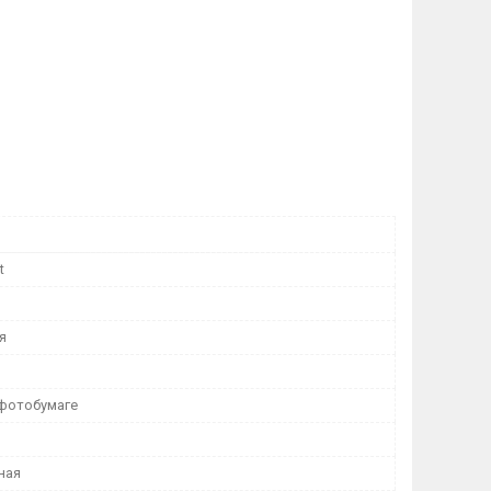
t
я
 фотобумаге
ная