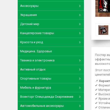
Аксессуары
Украшения
Детский мир
Канцелярские товары
Красота и уход
Медицина. Здоровье
Постер в
эффектны
Техника и электроника
высокото
Активный отдых
Этот пос
ценителе
Спортивные товары
📌
Характ
✔ Форма
Мебель и фурнитура
✔ Матери
✔ Высоко
Военторг Спецодежда Снаряжение
✔ Яркие 
✔ Устойч
Автомобильные аксессуары
✔ Отличн