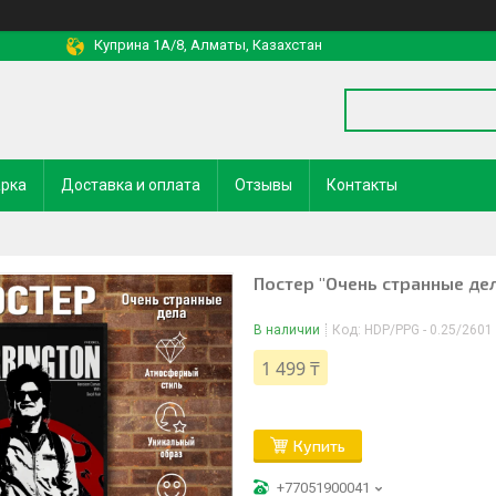
Куприна 1A/8, Алматы, Казахстан
арка
Доставка и оплата
Отзывы
Контакты
Постер "Очень странные дел
В наличии
Код:
HDP/PPG - 0.25/2601
1 499 ₸
Купить
+77051900041