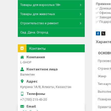
Примене
Товары для взрослых 18+
✅ Домашни
✅ Офисны
Товары для животных
✅ Заведен
✅ Подаро
Строительство и ремонт
Сад. Дача. Огород
Характ
Контакты
ОСНОВ
Произво
L-SHOP
Страна 
Валентин
Жанр
Тип кар
Куприна 1A/8, Алматы, Казахстан
Выполн
Поверхн
+7 (700) 215-43-20
Ориента