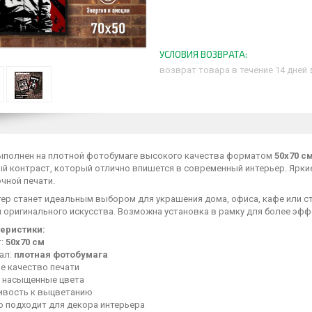
возврат товара в течение 14 дней
ыполнен на плотной фотобумаге высокого качества форматом
50х70 с
й контраст, который отлично впишется в современный интерьер. Ярки
чной печати.
тер станет идеальным выбором для украшения дома, офиса, кафе или с
й оригинального искусства. Возможна установка в рамку для более эф
еристики:
т:
50х70 см
ал:
плотная фотобумага
е качество печати
и насыщенные цвета
ивость к выцветанию
о подходит для декора интерьера