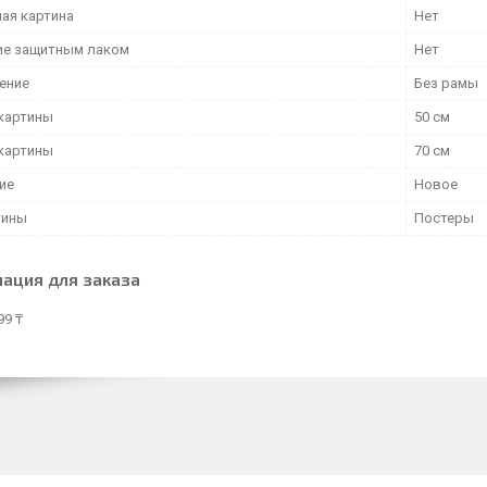
ая картина
Нет
е защитным лаком
Нет
ение
Без рамы
картины
50 см
картины
70 см
ие
Новое
тины
Постеры
ация для заказа
99 ₸