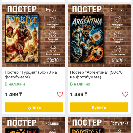
Постер "Турция" (50х70 на
Постер "Аргентина" (50х70
фотобумаге)
на фотобумаге)
В наличии
В наличии
1 499
1 499
₸
₸
Купить
Купить