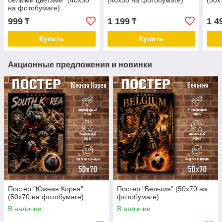
белыми цветами" (40х30
(40х50 на фотобумаге)
(50х
на фотобумаге)
999
1 199
1 4
₸
₸
Купить
Купить
Акционные предложения и новинки
Постер "Южная Корея"
Постер "Бельгия" (50х70 на
(50х70 на фотобумаге)
фотобумаге)
В наличии
В наличии