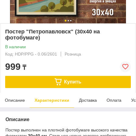
Постер "Петропавловск" (30х40 на
фотобумаге)
В наличии
Код: HDP/PPG - 0.06/2601
Розница
999
₸
Купить
Описание
Характеристики
Доставка
Оплата
Ус
Описание
Постер выполнен на плотной фотобумаге высокого качества
форматом
30х40 см
. Стильное черно-золотое изображение