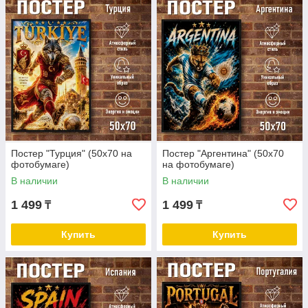
Постер "Турция" (50х70 на
Постер "Аргентина" (50х70
фотобумаге)
на фотобумаге)
В наличии
В наличии
1 499
1 499
₸
₸
Купить
Купить