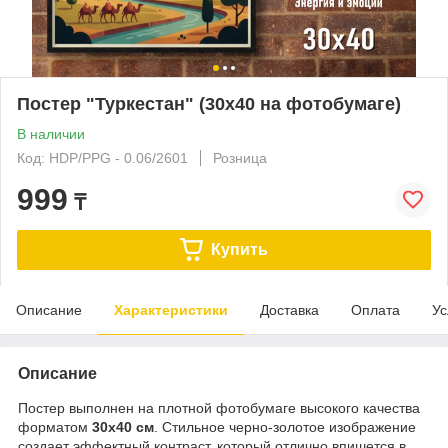
Постер "Туркестан" (30х40 на фотобумаге)
В наличии
Код: HDP/PPG - 0.06/2601
Розница
999
₸
Купить
Описание
Характеристики
Доставка
Оплата
Ус
Описание
Постер выполнен на плотной фотобумаге высокого качества
форматом
30х40 см
. Стильное черно-золотое изображение
создает эффектный контраст, который отлично впишется в