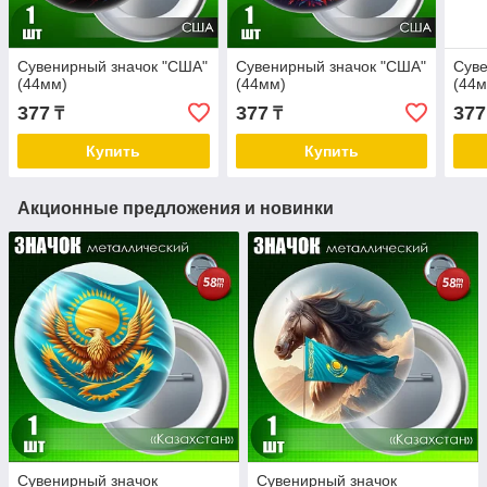
Сувенирный значок "США"
Сувенирный значок "США"
Суве
(44мм)
(44мм)
(44м
377
377
377
₸
₸
Купить
Купить
Акционные предложения и новинки
Сувенирный значок
Сувенирный значок