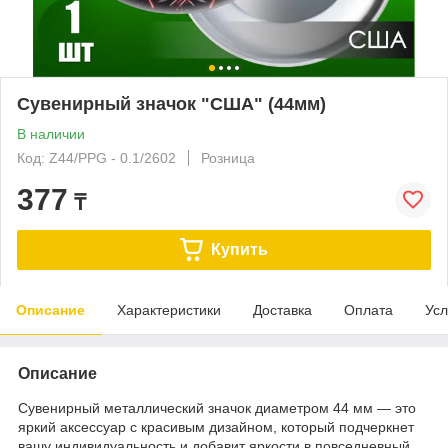
Сувенирный значок "США" (44мм)
В наличии
Код: Z44/PPG - 0.1/2602
Розница
377
₸
Купить
Описание
Характеристики
Доставка
Оплата
Усл
Описание
Сувенирный металлический значок диаметром 44 мм — это
яркий аксессуар с красивым дизайном, который подчеркнет
вашу индивидуальность и добавит яркости в повседневный