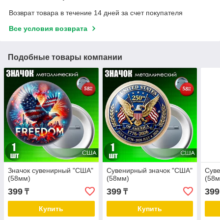
Возврат товара в течение 14 дней за счет покупателя
Все условия возврата
Подобные товары компании
Значок сувенирный "США"
Сувенирный значок "США"
Суве
(58мм)
(58мм)
(58м
399
399
399
₸
₸
Купить
Купить