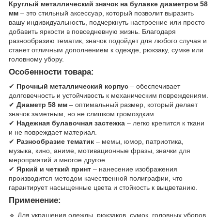
Круглый металлический значок на булавке диаметром 58
мм
– это стильный аксессуар, который позволит выразить
вашу индивидуальность, подчеркнуть настроение или просто
добавить яркости в повседневную жизнь. Благодаря
разнообразию тематик, значок подойдет для любого случая и
станет отличным дополнением к одежде, рюкзаку, сумке или
головному убору.
Особенности товара:
✔
Прочный металлический корпус
– обеспечивает
долговечность и устойчивость к механическим повреждениям.
✔
Диаметр 58 мм
– оптимальный размер, который делает
значок заметным, но не слишком громоздким.
✔
Надежная булавочная застежка
– легко крепится к ткани
и не повреждает материал.
✔
Разнообразие тематик
– мемы, юмор, патриотика,
музыка, кино, аниме, мотивационные фразы, значки для
мероприятий и многое другое.
✔
Яркий и четкий принт
– нанесение изображения
производится методом качественной полиграфии, что
гарантирует насыщенные цвета и стойкость к выцветанию.
Применение:
🔹 Для украшения одежды, рюкзаков, сумок, головных уборов