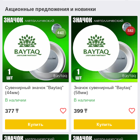
Акционные предложения и новинки
Сувенирный значок "Baytaq"
Значок сувенирный "Baytaq"
(44мм)
(58мм)
В наличии
В наличии
377
399
₸
₸
Купить
Купить