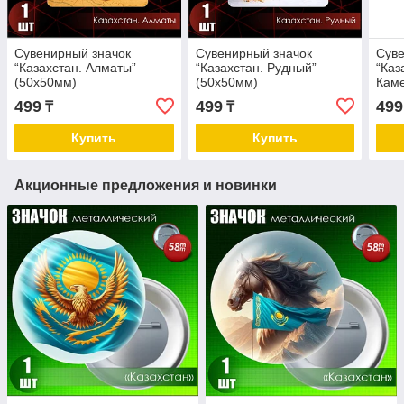
Сувенирный значок
Сувенирный значок
Суве
“Казахстан. Алматы”
“Казахстан. Рудный”
“Каз
(50x50мм)
(50x50мм)
Каме
499
499
499
₸
₸
Купить
Купить
Акционные предложения и новинки