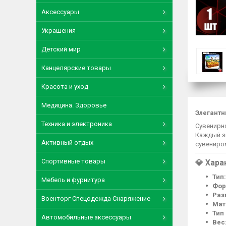
Аксессуары
Украшения
Детский мир
Канцелярские товары
Красота и уход
Медицина. Здоровье
Элегантн
Техника и электроника
Сувенирны
Каждый з
Активный отдых
сувениром
Спортивные товары
💎
Хара
Тип:
Мебель и фурнитура
Фор
Раз
Военторг Спецодежда Снаряжение
Мат
Тип
Автомобильные аксессуары
Вес