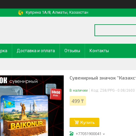
Куприна 1A/8, Алматы, Казахстан
арка
Доставка и оплата
Отзывы
Контакты
Сувенирный значок “Казахс
В наличии
Код:
Z58/PPG - 0.08/2603
499 ₸
Купить
+77051900041