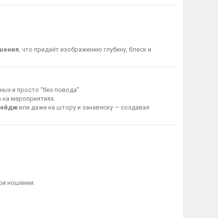
ешения
, что придаёт изображению глубину, блеск и
ных и просто “без повода”.
 на мероприятиях.
 бейдж
или даже на штору и занавеску — создавая
ри ношении.