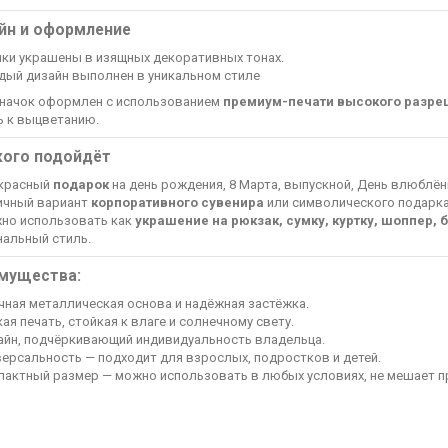
йн и оформление
чки украшены в изящных декоративных тонах.
дый дизайн выполнен в уникальном стиле
начок оформлен с использованием
премиум-печати высокого разр
ь к выцветанию.
кого подойдёт
красный
подарок
на день рождения, 8 Марта, выпускной, День влюблён
ичный вариант
корпоративного сувенира
или символического подарка
но использовать как
украшение на рюкзак, сумку, куртку, шоппер,
нальный стиль.
мущества:
чная металлическая основа и надёжная застёжка.
ая печать, стойкая к влаге и солнечному свету.
айн, подчёркивающий индивидуальность владельца.
версальность — подходит для взрослых, подростков и детей.
пактный размер — можно использовать в любых условиях, не мешает п