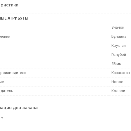
еристики
НЫЕ АТРИБУТЫ
Значок
пления
Булавка
Круглая
Голубой
р
58 мм
производитель
Казахстан
ие
Новое
дитель
Колорит
ация для заказа
 ₸