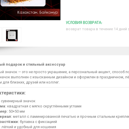
возврат товара в течение 14 дней
ый подарок и стильный аксессуар
й значок — это не просто украшение, а персональный акцент, способ п
начок выполнен с изысканным дизайном и оформлен в праздничном, лёг
 для близких, друзей или коллег.
ктеристики:
сувенирный значок
ма:
квадратная с мягко скруглёнными углами
мер:
50×50 мм
ериал:
металл с ламинированной печатью и прочным стальным крепле
 застёжки:
булавка с фиксацией
:
лёгкий и удобный для ношения