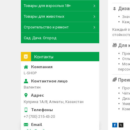
Товары для взрослых 18+
🌷
Диза
Товары для животных
Зна
Каж
Строительство и ремонт
Каждый з
стойкост
Сад. Дача. Огород
🎁
Для 
Пре
Контакты
Отл
Мож
персо
L-SHOP
🌈
Преи
Валентин
Про
Чётк
Диз
Куприна 1A/8, Алматы, Казахстан
Уни
Ком
+7 (700) 215-43-20