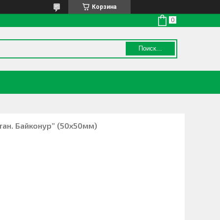
Корзина
Поиск...
тан. Байконур” (50x50мм)