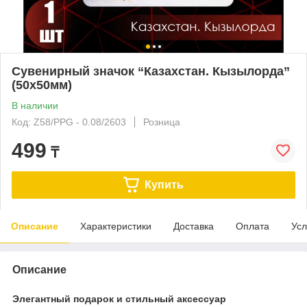
Сувенирный значок “Казахстан. Кызылорда”
(50x50мм)
В наличии
Код: Z58/PPG - 0.08/2603
Розница
499
₸
Купить
Описание
Характеристики
Доставка
Оплата
Усл
Описание
Элегантный подарок и стильный аксессуар