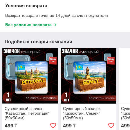
Условия возврата
Возврат товара в течение 14 дней за счет покупателя
Все условия возврата
Подобные товары компании
Сувенирный значок
Сувенирный значок
Суве
“Казахстан. Петропавл”
“Казахстан. Семей”
“Каз
(50x50мм)
(50x50мм)
(50x
499
499
499
₸
₸