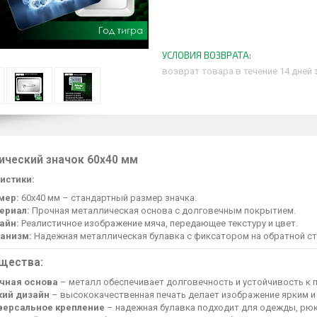
возврат товара в течение 14 дней
ический значок 60х40 мм
истики:
мер:
60х40 мм – стандартный размер значка.
ериал:
Прочная металлическая основа с долговечным покрытием.
айн:
Реалистичное изображение мяча, передающее текстуру и цвет.
анизм:
Надежная металлическая булавка с фиксатором на обратной ст
щества:
чная основа
– металл обеспечивает долговечность и устойчивость к
кий дизайн
– высококачественная печать делает изображение ярким и
версальное крепление
– надежная булавка подходит для одежды, рюк