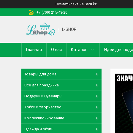
Создать сайт
на Satu.kz
+7 (700) 215-43-20
L-SHOP
Главная
О нас
Каталог
Идеи для под
Товары для дома
Все для праздника
Подарки и Сувениры
Хобби и творчество
Коллекционирование
Одежда и обувь