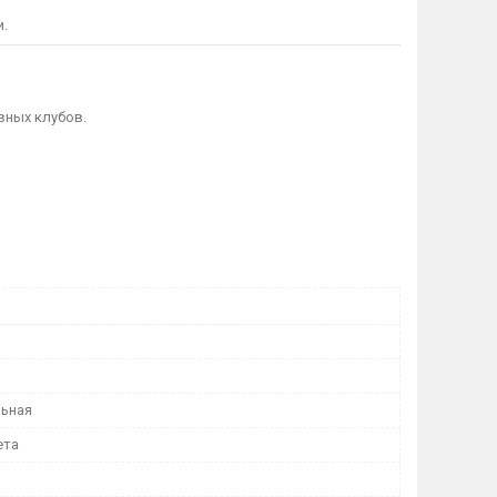
и.
вных клубов.
ьная
ета