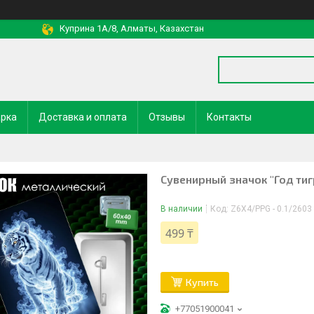
Куприна 1A/8, Алматы, Казахстан
арка
Доставка и оплата
Отзывы
Контакты
Сувенирный значок "Год тиг
В наличии
Код:
Z6X4/PPG - 0.1/2603
499 ₸
Купить
+77051900041