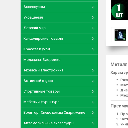
Аксессуары
Украшения
Детский мир
Канцелярские товары
Красота и уход
Медицина. Здоровье
Металл
Техника и электроника
Характер
Раз
Активный отдых
Мат
Диз
Спортивные товары
Мех
Мебель и фурнитура
Преиму
Военторг Спецодежда Снаряжение
Про
Чет
Автомобильные аксессуары
Уни