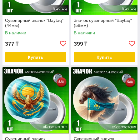
Сувенирный значок "Baytaq"
Значок сувенирный "Baytaq"
(44мм)
(58мм)
В наличии
В наличии
377
399
₸
₸
Купить
Купить
Сувенирный значок
Сувенирный значок