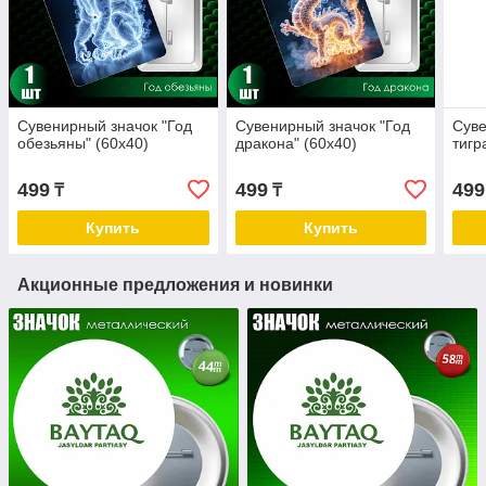
Сувенирный значок "Год
Сувенирный значок "Год
Суве
обезьяны" (60х40)
дракона" (60х40)
тигр
499
499
499
₸
₸
Купить
Купить
Акционные предложения и новинки