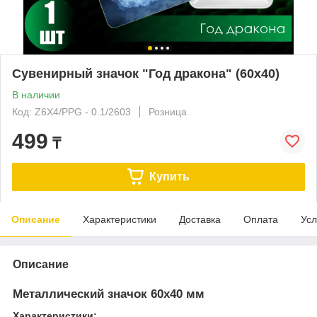
Сувенирный значок "Год дракона" (60х40)
В наличии
Код: Z6X4/PPG - 0.1/2603
Розница
499
₸
Купить
Описание
Характеристики
Доставка
Оплата
Усл
Описание
Металлический значок 60х40 мм
Характеристики: