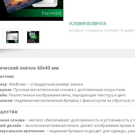
возврат товара в течение 14 дней
ический значок 60х40 мм
истики:
мер:
60х40 мм – стандартный размер значка.
ериал:
Прочная металлическая основа с долговечным покрытием.
айн:
Реалистичное изображение мяча, передающее текстуру и цвет.
анизм:
Надежная металлическая булавка с фиксатором на обратной ст
щества:
чная основа
– металл обеспечивает долговечность и устойчивость к
кий дизайн
– высококачественная печать делает изображение ярким и
версальное крепление
– надежная булавка подходит для одежды, рюк