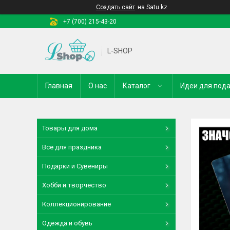
Создать сайт
на Satu.kz
+7 (700) 215-43-20
L-SHOP
Главная
О нас
Каталог
Идеи для под
Товары для дома
Все для праздника
Подарки и Сувениры
Хобби и творчество
Коллекционирование
Одежда и обувь