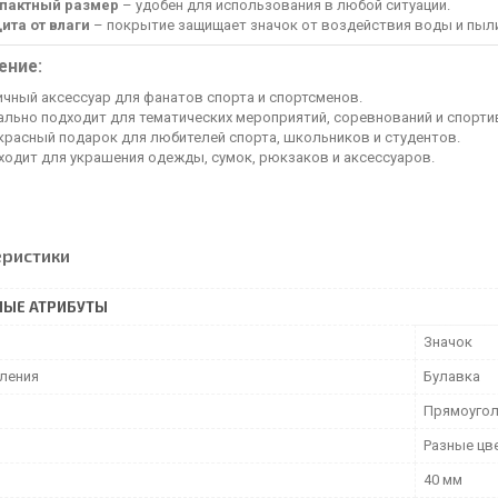
пактный размер
– удобен для использования в любой ситуации.
ита от влаги
– покрытие защищает значок от воздействия воды и пыл
ение:
ичный аксессуар для фанатов спорта и спортсменов.
ально подходит для тематических мероприятий, соревнований и спорти
красный подарок для любителей спорта, школьников и студентов.
ходит для украшения одежды, сумок, рюкзаков и аксессуаров.
еристики
НЫЕ АТРИБУТЫ
Значок
пления
Булавка
Прямоугол
Разные цв
40 мм