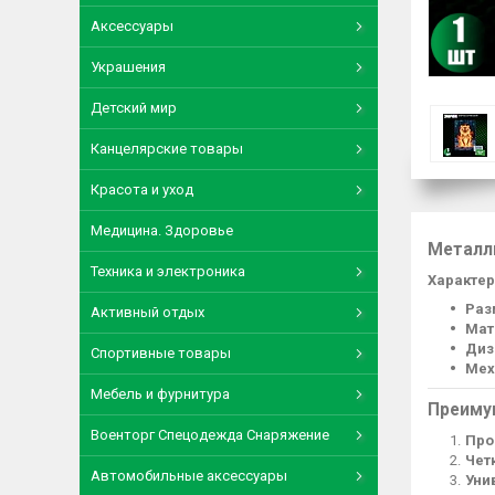
Аксессуары
Украшения
Детский мир
Канцелярские товары
Красота и уход
Медицина. Здоровье
Металл
Техника и электроника
Характер
Раз
Активный отдых
Мат
Диз
Спортивные товары
Мех
Мебель и фурнитура
Преиму
Военторг Спецодежда Снаряжение
Про
Чет
Автомобильные аксессуары
Уни