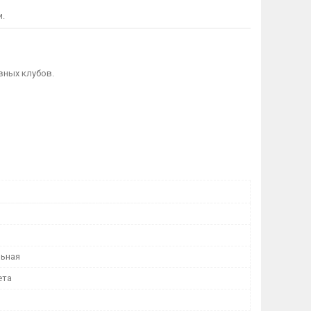
и.
вных клубов.
ьная
ета