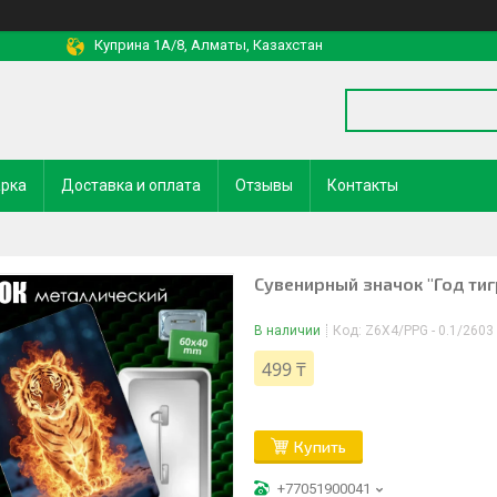
Куприна 1A/8, Алматы, Казахстан
арка
Доставка и оплата
Отзывы
Контакты
Сувенирный значок "Год тиг
В наличии
Код:
Z6X4/PPG - 0.1/2603
499 ₸
Купить
+77051900041