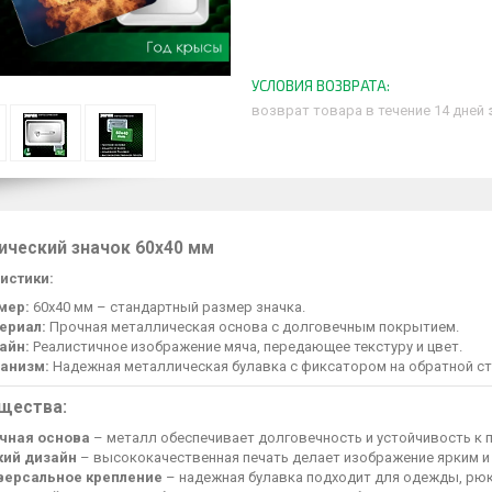
возврат товара в течение 14 дней
ический значок 60х40 мм
истики:
мер:
60х40 мм – стандартный размер значка.
ериал:
Прочная металлическая основа с долговечным покрытием.
айн:
Реалистичное изображение мяча, передающее текстуру и цвет.
анизм:
Надежная металлическая булавка с фиксатором на обратной ст
щества:
чная основа
– металл обеспечивает долговечность и устойчивость к
кий дизайн
– высококачественная печать делает изображение ярким и
версальное крепление
– надежная булавка подходит для одежды, рюк