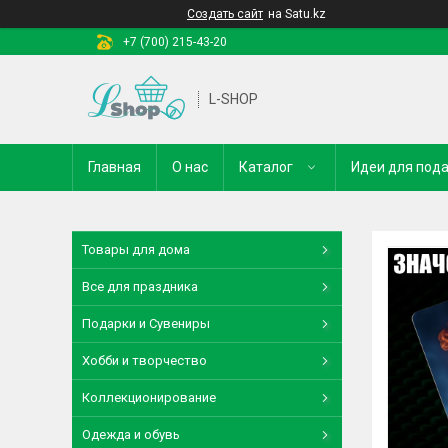
Создать сайт
на Satu.kz
+7 (700) 215-43-20
L-SHOP
Главная
О нас
Каталог
Идеи для под
Товары для дома
Все для праздника
Подарки и Сувениры
Хобби и творчество
Коллекционирование
Одежда и обувь