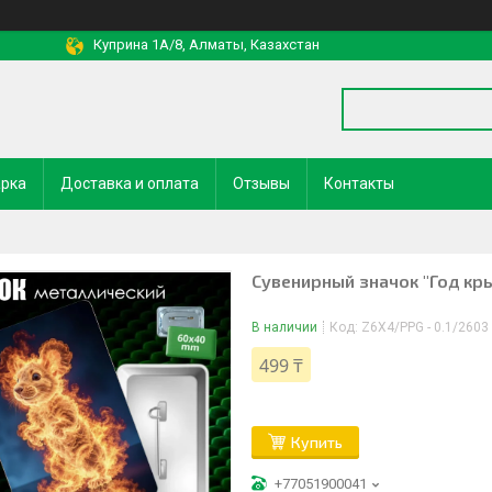
Куприна 1A/8, Алматы, Казахстан
арка
Доставка и оплата
Отзывы
Контакты
Сувенирный значок "Год кр
В наличии
Код:
Z6X4/PPG - 0.1/2603
499 ₸
Купить
+77051900041