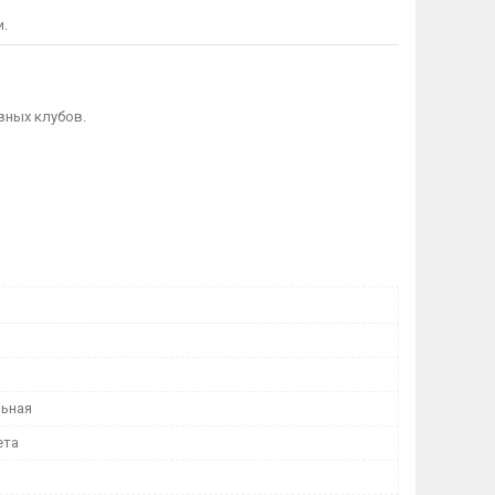
и.
вных клубов.
ьная
ета