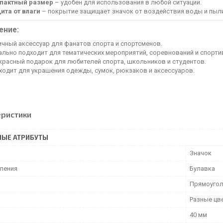
пактный размер
– удобен для использования в любой ситуации.
ита от влаги
– покрытие защищает значок от воздействия воды и пыл
ение:
ичный аксессуар для фанатов спорта и спортсменов.
ально подходит для тематических мероприятий, соревнований и спорти
красный подарок для любителей спорта, школьников и студентов.
ходит для украшения одежды, сумок, рюкзаков и аксессуаров.
еристики
НЫЕ АТРИБУТЫ
Значок
пления
Булавка
Прямоугол
Разные цв
40 мм