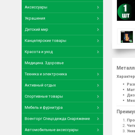
Аксессуары
Украшения
Детский мир
Канцелярские товары
Красота и уход
Медицина. Здоровье
Металл
Техника и электроника
Характер
Раз
Активный отдых
Мат
Диз
Спортивные товары
Мех
Мебель и фурнитура
Преиму
Военторг Спецодежда Снаряжение
Про
Чет
Автомобильные аксессуары
Уни