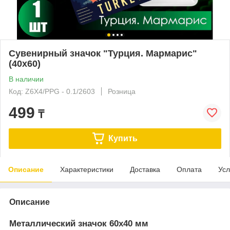
Сувенирный значок "Турция. Мармарис"
(40х60)
В наличии
Код: Z6X4/PPG - 0.1/2603
Розница
499
₸
Купить
Описание
Характеристики
Доставка
Оплата
Усл
Описание
Металлический значок 60х40 мм