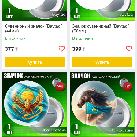
Сувенирный значок "Baytaq"
Значок сувенирный "Baytaq"
(44мм)
(58мм)
В наличии
В наличии
377
399
₸
₸
Купить
Купить