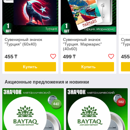
Сувенирный значок
Сувенирный значок
Суве
"Турция" (60х40)
"Турция. Мармарис"
"Тур
(40х60)
455
499
455
₸
₸
Купить
Купить
Акционные предложения и новинки