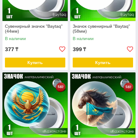
Сувенирный значок "Baytaq"
Значок сувенирный "Baytaq"
(44мм)
(58мм)
В наличии
В наличии
377
399
₸
₸
Купить
Купить