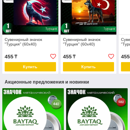
Сувенирный значок
Сувенирный значок
Суве
"Турция" (60х40)
"Турция" (60х40)
"Тур
455
455
455
₸
₸
Купить
Купить
Акционные предложения и новинки