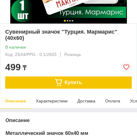
Сувенирный значок "Турция. Мармарис"
(40х60)
В наличии
Код: Z6X4/PPG - 0.1/2603
Розница
499
₸
Купить
Описание
Характеристики
Доставка
Оплата
Усл
Описание
Металлический значок 60х40 мм