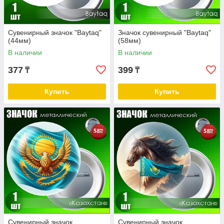
Сувенирный значок "Baytaq"
Значок сувенирный "Baytaq"
(44мм)
(58мм)
В наличии
В наличии
377
399
₸
₸
Купить
Купить
Сувенирный значок
Сувенирный значок