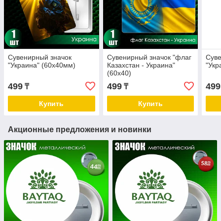
Сувенирный значок
Сувенирный значок "флаг
Суве
"Украина" (60х40мм)
Казахстан - Украина"
"Укр
(60х40)
499
499
499
₸
₸
Купить
Купить
Акционные предложения и новинки