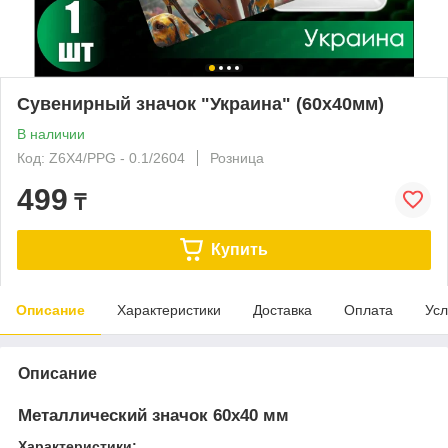
Сувенирный значок "Украина" (60х40мм)
В наличии
Код: Z6X4/PPG - 0.1/2604
Розница
499
₸
Купить
Описание
Характеристики
Доставка
Оплата
Усл
Описание
Металлический значок 60х40 мм
Характеристики: