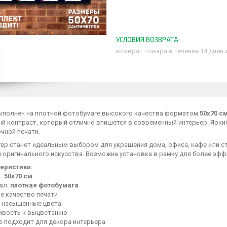
возврат товара в течение 14 дней
ыполнен на плотной фотобумаге высокого качества форматом
50х70 с
й контраст, который отлично впишется в современный интерьер. Ярки
чной печати.
тер станет идеальным выбором для украшения дома, офиса, кафе или с
й оригинального искусства. Возможна установка в рамку для более эф
еристики:
т:
50х70 см
ал:
плотная фотобумага
е качество печати
и насыщенные цвета
ивость к выцветанию
о подходит для декора интерьера