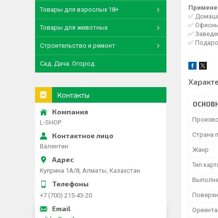
Примене
Товары для взрослых 18+
✅ Домашни
✅ Офисны
Товары для животных
✅ Заведен
✅ Подаро
Строительство и ремонт
Сад. Дача. Огород
Характ
Контакты
ОСНОВ
Произво
L-SHOP
Страна 
Валентин
Жанр
Тип кар
Куприна 1A/8, Алматы, Казахстан
Выполн
Поверхн
+7 (700) 215-43-20
Ориента