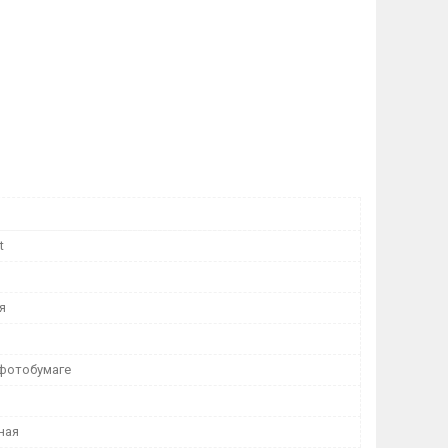
t
я
 фотобумаге
ная