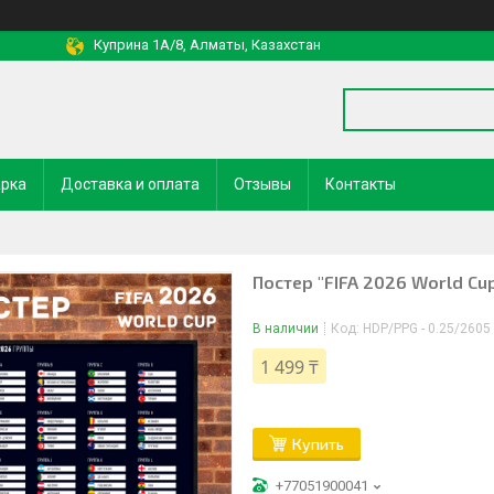
Куприна 1A/8, Алматы, Казахстан
арка
Доставка и оплата
Отзывы
Контакты
Постер "FIFA 2026 World Cu
В наличии
Код:
HDP/PPG - 0.25/2605
1 499 ₸
Купить
+77051900041