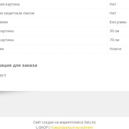
ая картина
Нет
е защитным лаком
Нет
ение
Без рамы
картины
50 см
картины
70 см
ие
Новое
ация для заказа
99 ₸
Сайт создан на маркетплейсе
Satu.kz
L-SHOP |
Пожаловаться на контент