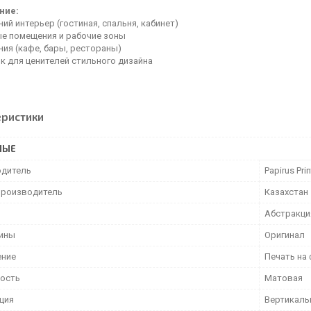
ние:
й интерьер (гостиная, спальня, кабинет)
е помещения и рабочие зоны
ия (кафе, бары, рестораны)
к для ценителей стильного дизайна
еристики
НЫЕ
дитель
Papirus Prin
производитель
Казахстан
Абстракци
тины
Оригинал
ение
Печать на
ость
Матовая
ция
Вертикаль