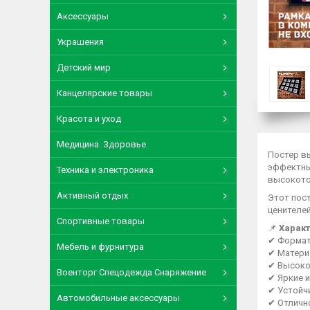
Аксессуары
Украшения
Детский мир
Канцелярские товары
Красота и уход
Медицина. Здоровье
Постер в
эффектны
Техника и электроника
высокото
Активный отдых
Этот пос
ценителе
Спортивные товары
📌
Характ
✔ Форма
Мебель и фурнитура
✔ Матери
✔ Высоко
Военторг Спецодежда Снаряжение
✔ Яркие 
✔ Устойч
Автомобильные аксессуары
✔ Отличн