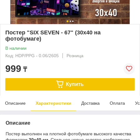
Постер "SIX SEVEN - 67" (30х40 на
фотобумаге)
В наличии
Код: HDP/PPG - 0.06/2605
Розница
999
₸
Купить
Описание
Характеристики
Доставка
Оплата
Ус
Описание
Постер выполнен на плотной фотобумаге высокого качества
форматом
30х40 см
. Стильное черно-золотое изображение