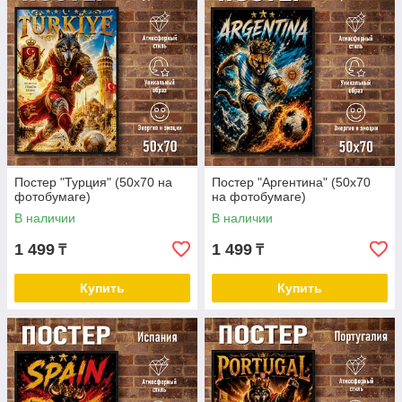
Постер "Турция" (50х70 на
Постер "Аргентина" (50х70
фотобумаге)
на фотобумаге)
В наличии
В наличии
1 499
1 499
₸
₸
Купить
Купить