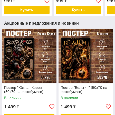
999
999
999
₸
₸
Купить
Купить
Акционные предложения и новинки
Постер "Южная Корея"
Постер "Бельгия" (50х70 на
(50х70 на фотобумаге)
фотобумаге)
В наличии
В наличии
1 499
1 499
₸
₸