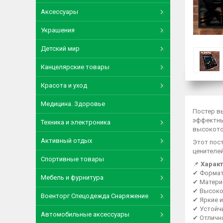
Аксессуары
Украшения
Детский мир
Канцелярские товары
Красота и уход
Медицина. Здоровье
Постер в
эффектны
Техника и электроника
высокото
Активный отдых
Этот пос
ценителе
Спортивные товары
📌
Характ
✔ Форма
Мебель и фурнитура
✔ Матери
✔ Высоко
Военторг Спецодежда Снаряжение
✔ Яркие 
✔ Устойч
Автомобильные аксессуары
✔ Отличн