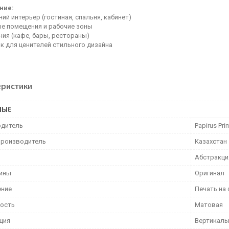
ние:
й интерьер (гостиная, спальня, кабинет)
е помещения и рабочие зоны
ия (кафе, бары, рестораны)
к для ценителей стильного дизайна
еристики
НЫЕ
дитель
Papirus Prin
производитель
Казахстан
Абстракци
тины
Оригинал
ение
Печать на
ость
Матовая
ция
Вертикаль