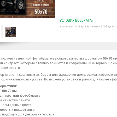
возврат товара в течение 14 дней
ыполнен на плотной фотобумаге высокого качества форматом
50х70 с
й контраст, который отлично впишется в современный интерьер. Ярки
чной печати.
тер станет идеальным выбором для украшения дома, офиса, кафе или с
й оригинального искусства. Возможна установка в рамку для более эф
еристики:
т:
50х70 см
ал:
плотная фотобумага
е качество печати
и насыщенные цвета
ивость к выцветанию
о подходит для декора интерьера