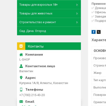
Примене
Товары для взрослых 18+
✅ Домашни
✅ Офисны
Товары для животных
✅ Заведен
✅ Подаро
Строительство и ремонт
Сад. Дача. Огород
Характ
Контакты
ОСНОВ
Произво
L-SHOP
Страна 
Валентин
Жанр
Тип кар
Куприна 1A/8, Алматы, Казахстан
Выполн
Поверхн
+7 (700) 215-43-20
Ориента