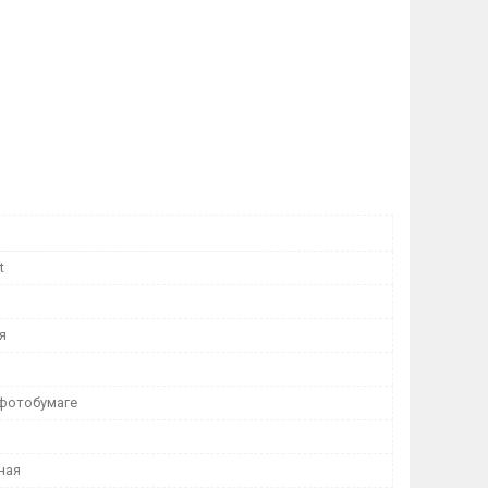
t
я
 фотобумаге
ная