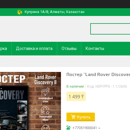
Куприна 1A/8, Алматы, Казахстан
арка
Доставка и оплата
Отзывы
Контакты
Постер "Land Rover Discover
В наличии
Код:
HDP/PPG - 1.1/2606
1 499 ₸
Купить
+77051900041