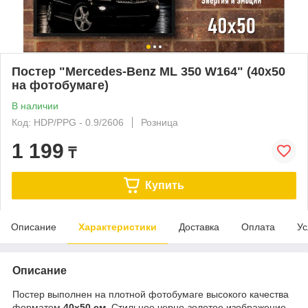
Постер "Mercedes-Benz ML 350 W164" (40х50
на фотобумаге)
В наличии
Код: HDP/PPG - 0.9/2606
Розница
1 199
₸
Купить
Описание
Характеристики
Доставка
Оплата
Ус
Описание
Постер выполнен на плотной фотобумаге высокого качества
форматом
40х50 см
. Стильное черно-золотое изображение