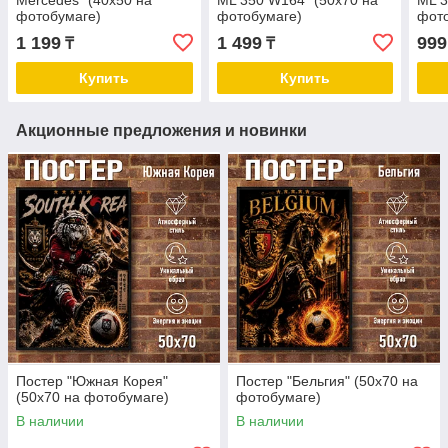
Mercedes" (40х50 на
ML 350 W164" (50х70 на
ML 3
фотобумаге)
фотобумаге)
фот
1 199
1 499
999
₸
₸
Купить
Купить
Акционные предложения и новинки
Постер "Южная Корея"
Постер "Бельгия" (50х70 на
(50х70 на фотобумаге)
фотобумаге)
В наличии
В наличии