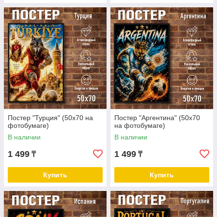
Постер "Турция" (50х70 на
Постер "Аргентина" (50х70
фотобумаге)
на фотобумаге)
В наличии
В наличии
1 499
1 499
₸
₸
Купить
Купить