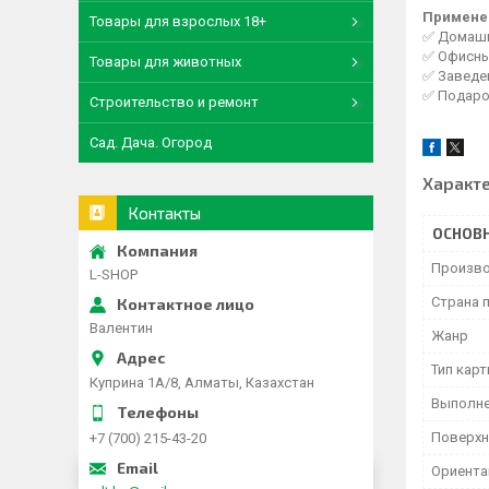
Примене
Товары для взрослых 18+
✅ Домашни
✅ Офисны
Товары для животных
✅ Заведен
✅ Подаро
Строительство и ремонт
Сад. Дача. Огород
Характ
Контакты
ОСНОВ
Произво
L-SHOP
Страна 
Валентин
Жанр
Тип кар
Куприна 1A/8, Алматы, Казахстан
Выполн
Поверхн
+7 (700) 215-43-20
Ориента