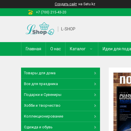
Создать сайт
на Satu.kz
+7 (700) 215-43-20
L-SHOP
Главная
О нас
Каталог
Идеи для под
Товары для дома
Все для праздника
Подарки и Сувениры
Хобби и творчество
Коллекционирование
Одежда и обувь