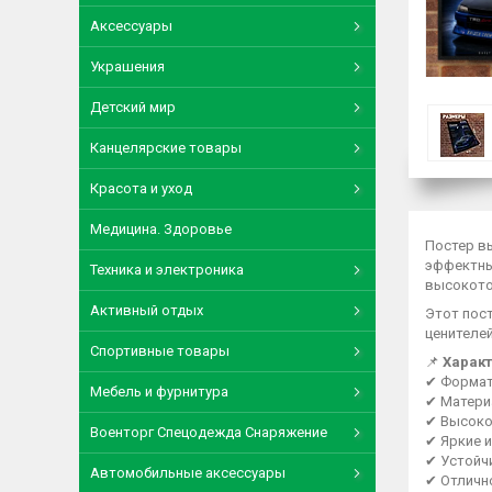
Аксессуары
Украшения
Детский мир
Канцелярские товары
Красота и уход
Медицина. Здоровье
Постер в
эффектны
Техника и электроника
высокото
Активный отдых
Этот пос
ценителе
Спортивные товары
📌
Характ
✔ Форма
Мебель и фурнитура
✔ Матери
✔ Высоко
Военторг Спецодежда Снаряжение
✔ Яркие 
✔ Устойч
Автомобильные аксессуары
✔ Отличн