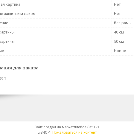
ая картина
Нет
е защитным лаком
Нет
ение
Без рамы
картины
40 см
картины
50 см
ие
Новое
ация для заказа
99 ₸
Сайт создан на маркетплейсе
Satu.kz
L-SHOP |
Пожаловаться на контент