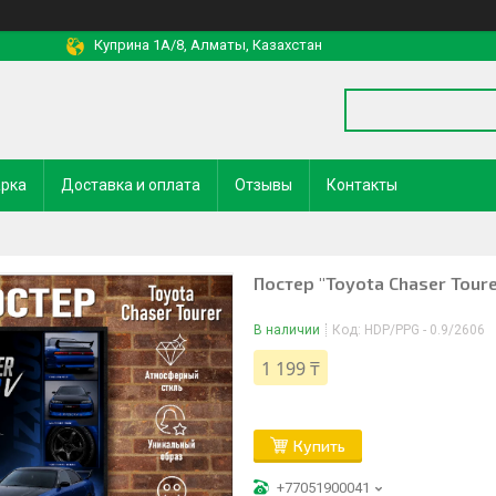
Куприна 1A/8, Алматы, Казахстан
арка
Доставка и оплата
Отзывы
Контакты
Постер "Toyota Chaser Tour
В наличии
Код:
HDP/PPG - 0.9/2606
1 199 ₸
Купить
+77051900041