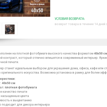
возврат товара в течение 14 дней
ыполнен на плотной фотобумаге высокого качества форматом
40х50 с
й контраст, который отлично впишется в современный интерьер. Ярки
чной печати.
тер станет идеальным выбором для украшения дома, офиса, кафе или с
й оригинального искусства. Возможна установка в рамку для более эф
еристики:
т:
40х50 см
ал:
плотная фотобумага
е качество печати
и насыщенные цвета
ивость к выцветанию
о подходит для декора интерьера