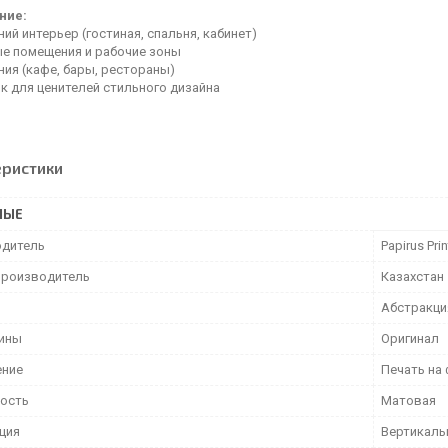
ние:
й интерьер (гостиная, спальня, кабинет)
е помещения и рабочие зоны
ия (кафе, бары, рестораны)
к для ценителей стильного дизайна
еристики
НЫЕ
дитель
Papirus Prin
производитель
Казахстан
Абстракци
тины
Оригинал
ение
Печать на
ость
Матовая
ция
Вертикаль