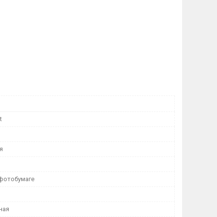
t
я
 фотобумаге
ная